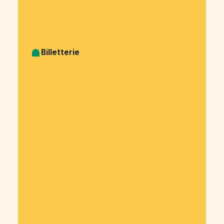
Cagnotte Collecte des cotisations associatives
Cagnotte Financement participatif
Billetterie
Billetterie Spectacle
Billetterie Théatre
Billetterie Concert
Billetterie Festival
Billetterie Soirée
Billetterie Association
Billetterie Salon
Billetterie Association étudiante
Billetterie Entreprise
Billetterie Évènement sportif
Billetterie Voyage organisé
Billetterie Exposition
Billetterie Kermesse
Billetterie Cours particulier