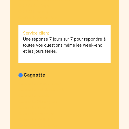
CGU OnParticipe
CGU API-money
Contrat type de don
Service client
Une réponse 7 jours sur 7 pour répondre à
toutes vos questions même les week-end
et les jours fériés.
Cagnotte
Cagnotte Anniversaire
Cagnotte Pot de départ
Cagnotte Famille
Cagnotte Obsèques
Cagnotte Mariage
Cagnotte Naissance
Cagnotte EVJF-EVG
Cagnotte Association