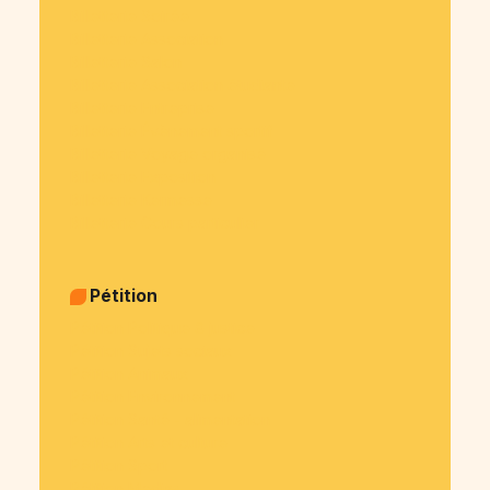
Billetterie Soirée
Billetterie Association
Billetterie Salon
Billetterie Association étudiante
Billetterie Entreprise
Billetterie Évènement sportif
Billetterie Voyage organisé
Billetterie Exposition
Billetterie Kermesse
Billetterie Cours particulier
Pétition
Pétition Politique & justice
Pétition Sujets sociaux
Pétition Animaux
Pétition Environnement
Pétition Santé - alimentation
Pétition Arts et culture
Pétition Sport
Pétition Medias