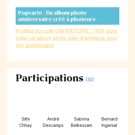
Popcarte - Un album photo
anniversaire créé à plusieurs
Profitez du code ONPARTICIPE : -10% pour
créer un album photo plein d'émotions pour
son anniversaire
Participations
(30)
Sithi
André
Sabrina
Bernard
Chhay
Descamps
Belkessam
Ingeniat