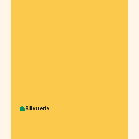
Cagnotte Entrepreneur
Cagnotte Don
Cagnotte Soirée
Cagnotte Pourboire
Cagnotte Voyage
Cagnotte Diplôme
Cagnotte Dette
Cagnotte Commande de café
Cagnotte Colocation
Cagnotte Mairies & collectivités
Cagnotte Syndicat
Cagnotte CSE - Comité d’entreprise
Cagnotte Collecte des cotisations associatives
Cagnotte Financement participatif
Billetterie
Billetterie Spectacle
Billetterie Théatre
Billetterie Concert
Billetterie Festival