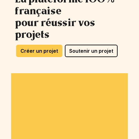
française
pour réussir vos
projets
Créer un projet
Soutenir un projet
Questions / Réponses
Avis OnParticipe
Blog OnParticipe
Nos tarifs
Déclaration de confidentialité
Rapport d'activité 2025
Comment ça marche
Contact
Obtenir mes billets achetés