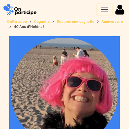
OnParticipe
Cagnotte
Soutenir une cagnotte
Anniversaire
40 Ans d'Héléna !