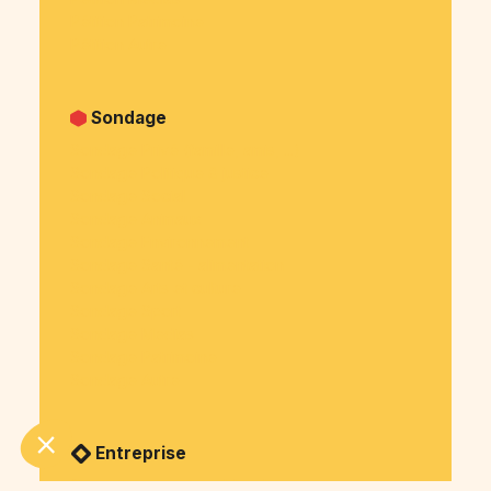
Pétition Patrimoine
Pétition Autre
Sondage
Sondage Privé (famille, amis, ...)
Sondage Politique & justice
Sondage Social
Sondage Animaux
Sondage Environnement
Sondage Santé - alimentation
Sondage Arts et culture
Sondage Sport
Sondage Medias
Sondage Patrimoine
Sondage Autre
Entreprise
Cagnotte en marque blanche