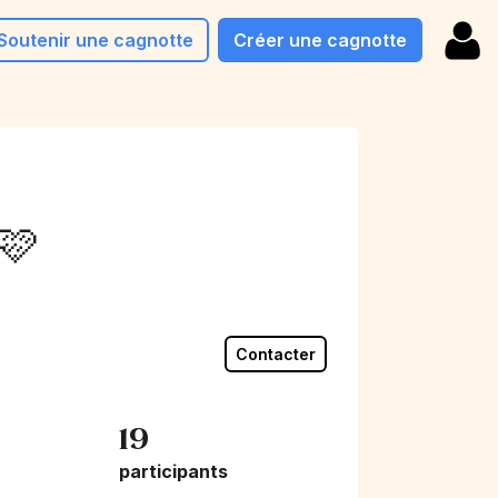
Soutenir une cagnotte
Créer une cagnotte
🩷
Contacter
19
participants