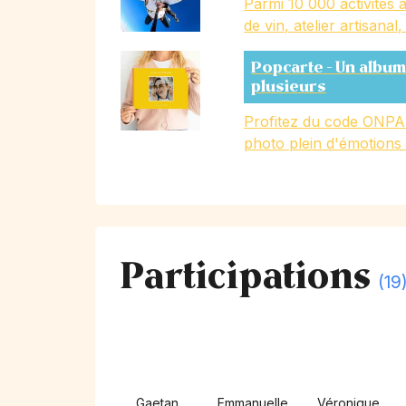
Parmi 10 000 activités a
de vin, atelier artisanal
Popcarte - Un album
plusieurs
Profitez du code ONPA
photo plein d'émotions
Participations
(19
Gaetan
Emmanuelle
Véronique