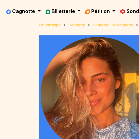
Cagnotte
Billetterie
Pétition
Son
OnParticipe
Cagnotte
Soutenir une cagnotte