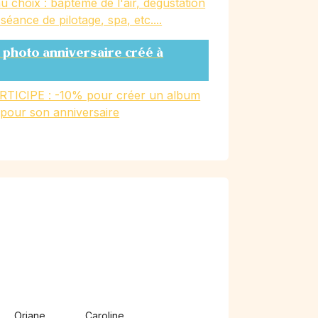
u choix : baptême de l'air, dégustation
, séance de pilotage, spa, etc....
 photo anniversaire créé à
RTICIPE : -10% pour créer un album
 pour son anniversaire
)
Oriane
Caroline