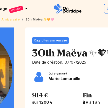
dage
Nouveau
Anniversaire
30th Maëva ✨🧡🩷
Cagnottes anniversaire
30th Maëva ✨🧡
Date de création, 07/07/2025
Qui organise?
Marie Lamuraille
914 €
Fin
sur 1 200 €
il y a 1 an