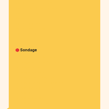
Pétition Environnement
Pétition Santé - alimentation
Pétition Arts et culture
Pétition Sport
Pétition Medias
Pétition Patrimoine
Pétition Autre
Sondage
Sondage Privé (famille, amis, ...)
Sondage Politique & justice
Sondage Social
Sondage Animaux
Sondage Environnement
Sondage Santé - alimentation
Sondage Arts et culture
Sondage Sport
Sondage Medias
Sondage Patrimoine
Sondage Autre