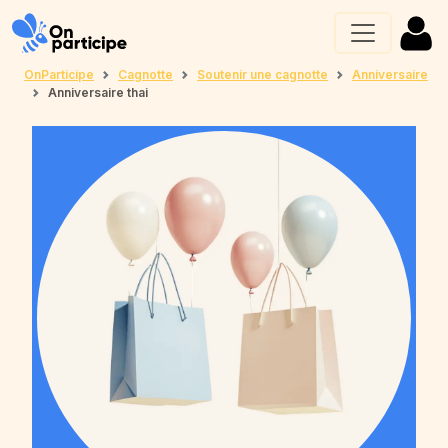
OnParticipe
Cagnotte
Soutenir une cagnotte
Anniversaire
Anniversaire thai