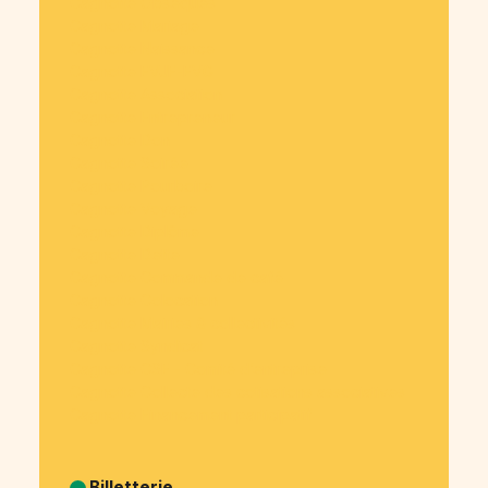
Cagnotte Obsèques
Cagnotte Mariage
Cagnotte Naissance
Cagnotte EVJF-EVG
Cagnotte Association
Cagnotte Entrepreneur
Cagnotte Don
Cagnotte Soirée
Cagnotte Pourboire
Cagnotte Voyage
Cagnotte Diplôme
Cagnotte Dette
Cagnotte Commande de café
Cagnotte Colocation
Cagnotte Mairies & collectivités
Cagnotte Syndicat
Cagnotte CSE - Comité d’entreprise
Cagnotte Collecte des cotisations associatives
Cagnotte Financement participatif
Billetterie