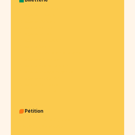
Billetterie Spectacle
Billetterie Théatre
Billetterie Concert
Billetterie Festival
Billetterie Soirée
Billetterie Association
Billetterie Salon
Billetterie Association étudiante
Billetterie Entreprise
Billetterie Évènement sportif
Billetterie Voyage organisé
Billetterie Exposition
Billetterie Kermesse
Billetterie Cours particulier
Pétition
Pétition Politique & justice
Pétition Sujets sociaux
Pétition Animaux