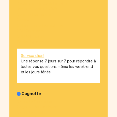
Déclaration de confidentialité
Rapport d'activité 2025
Comment ça marche
Contact
Obtenir mes billets achetés
CGU OnParticipe
CGU API-money
Contrat type de don
Service client
Une réponse 7 jours sur 7 pour répondre à
toutes vos questions même les week-end
et les jours fériés.
Cagnotte
Cagnotte Anniversaire
Cagnotte Pot de départ
Cagnotte Famille