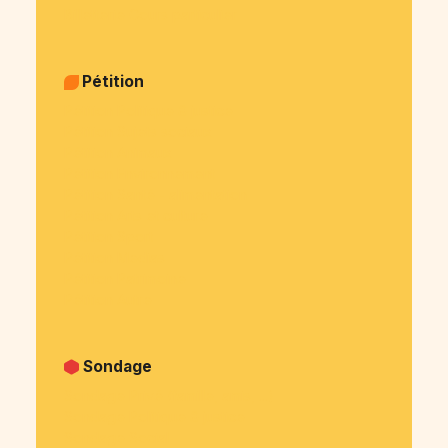
Billetterie Cours particulier
Pétition
Pétition Politique & justice
Pétition Sujets sociaux
Pétition Animaux
Pétition Environnement
Pétition Santé - alimentation
Pétition Arts et culture
Pétition Sport
Pétition Medias
Pétition Patrimoine
Pétition Autre
Sondage
Sondage Privé (famille, amis, ...)
Sondage Politique & justice
Sondage Social