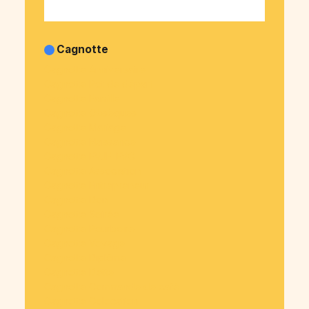
Cagnotte
Cagnotte Anniversaire
Cagnotte Pot de départ
Cagnotte Famille
Cagnotte Obsèques
Cagnotte Mariage
Cagnotte Naissance
Cagnotte EVJF-EVG
Cagnotte Association
Cagnotte Entrepreneur
Cagnotte Don
Cagnotte Soirée
Cagnotte Pourboire
Cagnotte Voyage
Cagnotte Diplôme
Cagnotte Dette
Cagnotte Commande de café
Cagnotte Colocation