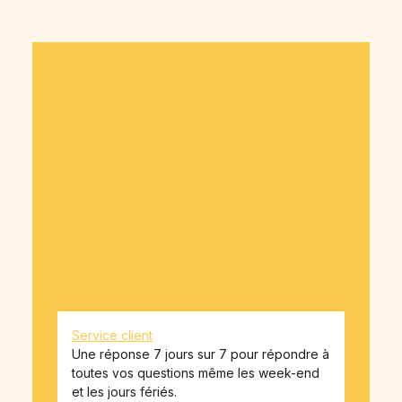
Questions / Réponses
Avis OnParticipe
Blog OnParticipe
Nos tarifs
Déclaration de confidentialité
Rapport d'activité 2025
Comment ça marche
Contact
Obtenir mes billets achetés
CGU OnParticipe
CGU API-money
Contrat type de don
Service client
Une réponse 7 jours sur 7 pour répondre à
toutes vos questions même les week-end
et les jours fériés.