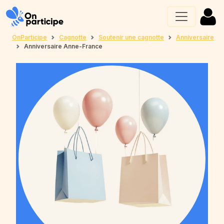
OnParticipe
Cagnotte
Soutenir une cagnotte
Anniversaire
Anniversaire Anne-France