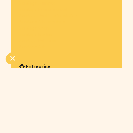
Sondage Animaux
Sondage Environnement
Sondage Santé - alimentation
Sondage Arts et culture
Sondage Sport
Sondage Medias
Sondage Patrimoine
Sondage Autre
Entreprise
Cagnotte en marque blanche
Paiement à plusieurs