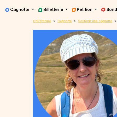
Cagnotte
Billetterie
Pétition
Son
OnParticipe
Cagnotte
Soutenir une cagnotte