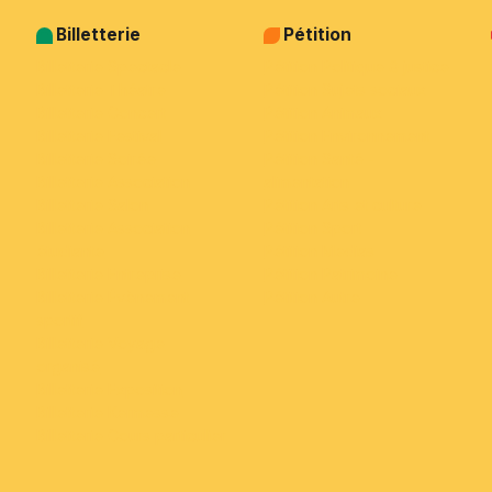
Billetterie
Pétition
Billetterie Spectacle
Pétition Politique & justice
Billetterie Théatre
Pétition Sujets sociaux
Billetterie Concert
Pétition Animaux
Billetterie Festival
Pétition Environnement
Billetterie Soirée
Pétition Santé -
Billetterie Association
alimentation
Billetterie Salon
Pétition Arts et culture
Billetterie Association
Pétition Sport
étudiante
Pétition Medias
Billetterie Entreprise
Pétition Patrimoine
Billetterie Évènement
Pétition Autre
sportif
Billetterie Voyage
organisé
Billetterie Exposition
Billetterie Kermesse
Billetterie Cours particulier