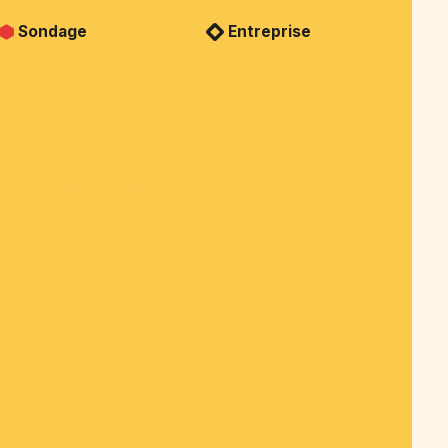
Sondage
Entreprise
Sondage Privé (famille,
Cagnotte en marque
amis, ...)
blanche
Sondage Politique &
Paiement à plusieurs
justice
Sondage Social
Sondage Animaux
Sondage Environnement
Sondage Santé -
alimentation
Sondage Arts et culture
Sondage Sport
Sondage Medias
Sondage Patrimoine
Sondage Autre