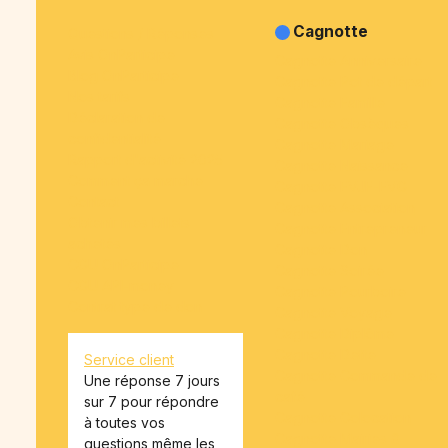
Cagnotte
Questions / Réponses
Avis OnParticipe
Cagnotte Anniversaire
Blog OnParticipe
Cagnotte Pot de départ
Nos tarifs
Cagnotte Famille
Déclaration de
Cagnotte Obsèques
confidentialité
Cagnotte Mariage
Rapport d'activité 2025
Cagnotte Naissance
Comment ça marche
Cagnotte EVJF-EVG
Contact
Cagnotte Association
Obtenir mes billets
Cagnotte Entrepreneur
achetés
Cagnotte Don
CGU OnParticipe
Cagnotte Soirée
CGU API-money
Cagnotte Pourboire
Contrat type de don
Cagnotte Voyage
Cagnotte Diplôme
Cagnotte Dette
Service client
Cagnotte Commande de
Une réponse 7 jours
café
sur 7 pour répondre
Cagnotte Colocation
à toutes vos
Cagnotte Mairies &
questions même les