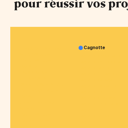
pour réussir vos pro
Cagnotte
Questions / Réponses
Avis OnParticipe
Cagnotte Anniversaire
Blog OnParticipe
Cagnotte Pot de départ
Nos tarifs
Cagnotte Famille
Déclaration de
Cagnotte Obsèques
confidentialité
Cagnotte Mariage
Rapport d'activité 2025
Cagnotte Naissance
Comment ça marche
Cagnotte EVJF-EVG
Contact
Cagnotte Association
Obtenir mes billets
Cagnotte Entrepreneur
achetés
Cagnotte Don
CGU OnParticipe
Cagnotte Soirée
CGU API-money
Cagnotte Pourboire
Contrat type de don
Cagnotte Voyage