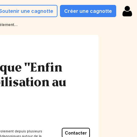
Soutenir une cagnotte
Créer une cagnotte
èlement...
que "Enfin
ilisation au
olement depuis plusieurs
Contacter
pédagogiques autour de la