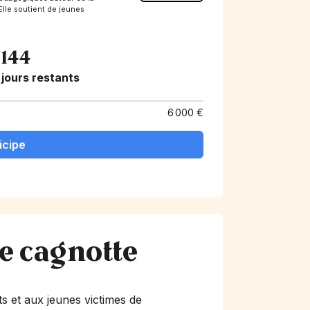
 Elle soutient de jeunes
144
jours restants
6 000 €
icipe
te cagnotte
s et aux jeunes victimes de