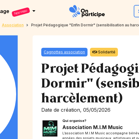
dage
Nouveau
Association
Projet Pédagogique "Enfin Dormir" (sensibilisation au harc
Cagnottes association
Solidarité
Projet Pédagogi
Dormir" (sensib
harcèlement)
Date de création, 05/05/2026
Qui organise?
Association M.I.M Music
L’association M.I.M Music accompagne bénév
années des projets musicaux, artistiques et 