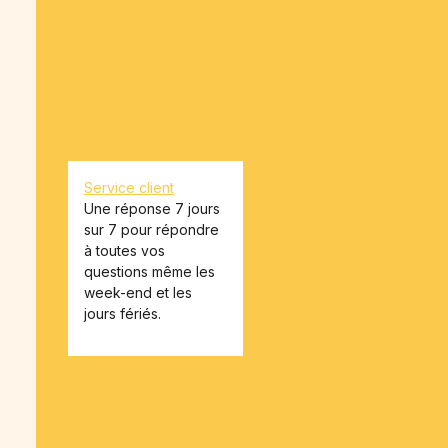
Comment ça marche
Cagnotte EVJF-EVG
Contact
Cagnotte Association
Obtenir mes billets
Cagnotte Entrepreneur
achetés
Cagnotte Don
CGU OnParticipe
Cagnotte Soirée
CGU API-money
Cagnotte Pourboire
Contrat type de don
Cagnotte Voyage
Cagnotte Diplôme
Cagnotte Dette
Service client
Cagnotte Commande de
Une réponse 7 jours
café
sur 7 pour répondre
Cagnotte Colocation
à toutes vos
Cagnotte Mairies &
questions même les
collectivités
week-end et les
Cagnotte Syndicat
jours fériés.
Cagnotte CSE - Comité
d’entreprise
Cagnotte Collecte des
cotisations associatives
Cagnotte Financement
participatif