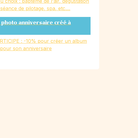
u choix : baptême de l'air, dégustation
, séance de pilotage, spa, etc....
 photo anniversaire créé à
RTICIPE : -10% pour créer un album
 pour son anniversaire