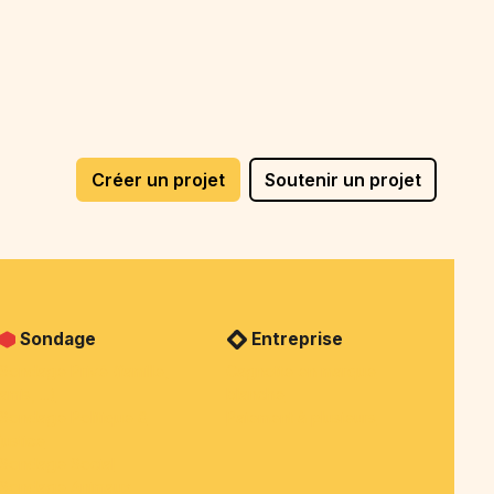
Créer un projet
Soutenir un projet
Sondage
Entreprise
Sondage Privé (famille,
Cagnotte en marque
amis, ...)
blanche
Sondage Politique &
Paiement à plusieurs
justice
Sondage Social
Sondage Animaux