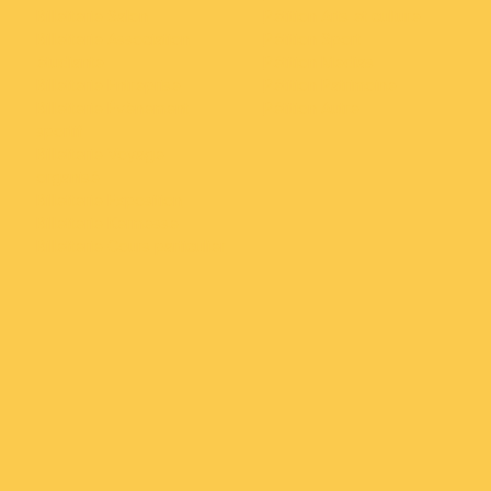
Billetterie Salon
Pétition Arts et culture
Billetterie Association
Pétition Sport
étudiante
Pétition Medias
Billetterie Entreprise
Pétition Patrimoine
Billetterie Évènement
Pétition Autre
sportif
Billetterie Voyage
organisé
Billetterie Exposition
Billetterie Kermesse
Billetterie Cours particulier