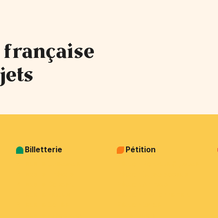
 française
jets
Billetterie
Pétition
Billetterie Spectacle
Pétition Politique & justice
Billetterie Théatre
Pétition Sujets sociaux
Billetterie Concert
Pétition Animaux
Billetterie Festival
Pétition Environnement
Billetterie Soirée
Pétition Santé -
Billetterie Association
alimentation