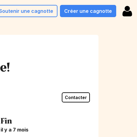
Soutenir une cagnotte
Créer une cagnotte
e!
Contacter
Fin
il y a 7 mois