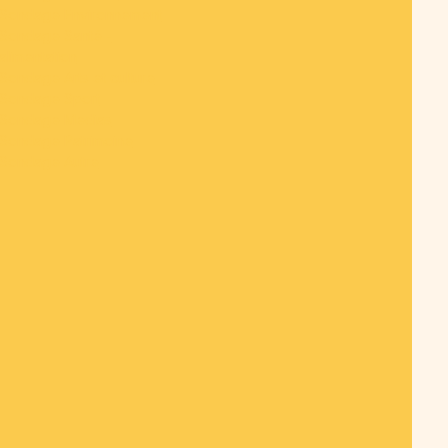
Sondage Environnement
Sondage Santé -
alimentation
Sondage Arts et culture
Sondage Sport
Sondage Medias
Sondage Patrimoine
Sondage Autre