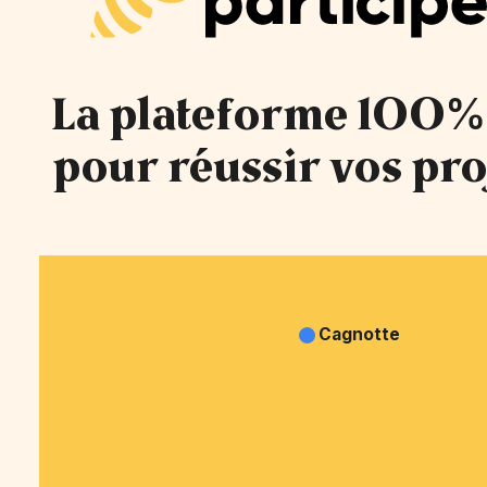
La plateforme 100%
pour réussir vos pro
Cagnotte
Questions / Réponses
Avis OnParticipe
Cagnotte Anniversaire
Blog OnParticipe
Cagnotte Pot de départ
Nos tarifs
Cagnotte Famille
Déclaration de
Cagnotte Obsèques
confidentialité
Cagnotte Mariage
Rapport d'activité 2025
Cagnotte Naissance