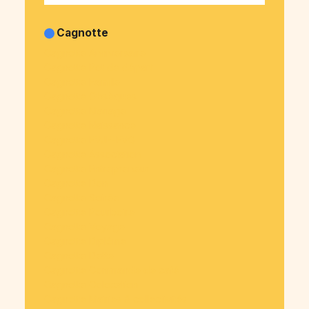
Cagnotte
Cagnotte Anniversaire
Cagnotte Pot de départ
Cagnotte Famille
Cagnotte Obsèques
Cagnotte Mariage
Cagnotte Naissance
Cagnotte EVJF-EVG
Cagnotte Association
Cagnotte Entrepreneur
Cagnotte Don
Cagnotte Soirée
Cagnotte Pourboire
Cagnotte Voyage
Cagnotte Diplôme
Cagnotte Dette
Cagnotte Commande de café
Cagnotte Colocation
Cagnotte Mairies & collectivités