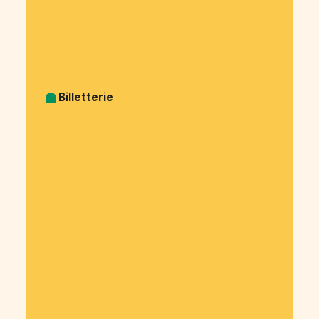
Cagnotte Syndicat
Cagnotte CSE - Comité d’entreprise
Cagnotte Collecte des cotisations associatives
Cagnotte Financement participatif
Billetterie
Billetterie Spectacle
Billetterie Théatre
Billetterie Concert
Billetterie Festival
Billetterie Soirée
Billetterie Association
Billetterie Salon
Billetterie Association étudiante
Billetterie Entreprise
Billetterie Évènement sportif
Billetterie Voyage organisé
Billetterie Exposition
Billetterie Kermesse
Billetterie Cours particulier