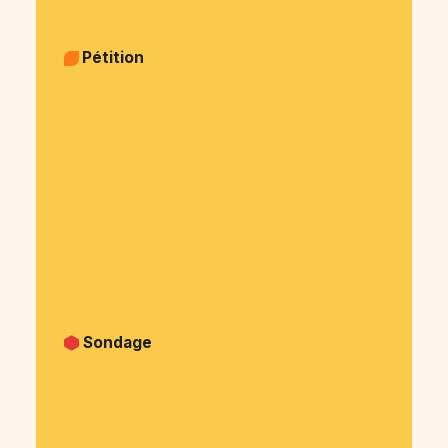
Pétition
Pétition Politique & justice
Pétition Sujets sociaux
Pétition Animaux
Pétition Environnement
Pétition Santé - alimentation
Pétition Arts et culture
Pétition Sport
Pétition Medias
Pétition Patrimoine
Pétition Autre
Sondage
Sondage Privé (famille, amis, ...)
Sondage Politique & justice
Sondage Social
Sondage Animaux