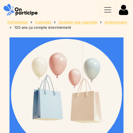
OnParticipe
Cagnotte
Soutenir une cagnotte
Anniversaire
120 ans ça compte énormément