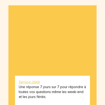
Questions / Réponses
Avis OnParticipe
Blog OnParticipe
Nos tarifs
Déclaration de confidentialité
Rapport d'activité 2025
Comment ça marche
Contact
Obtenir mes billets achetés
CGU OnParticipe
CGU API-money
Contrat type de don
Service client
Une réponse 7 jours sur 7 pour répondre à
toutes vos questions même les week-end
et les jours fériés.