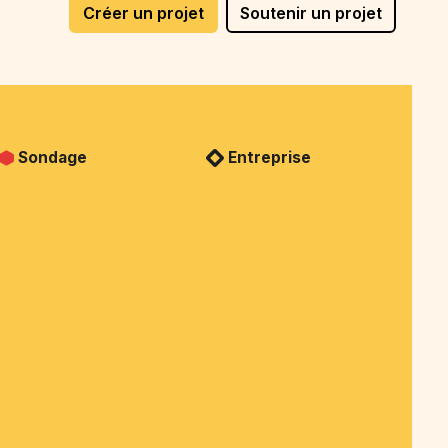
Créer un projet
Soutenir un projet
Sondage
Entreprise
Sondage Privé (famille,
Cagnotte en marque
amis, ...)
blanche
Sondage Politique &
Paiement à plusieurs
justice
Sondage Social
Sondage Animaux
Sondage Environnement
Sondage Santé -
alimentation
Sondage Arts et culture
Sondage Sport
Sondage Medias
Sondage Patrimoine