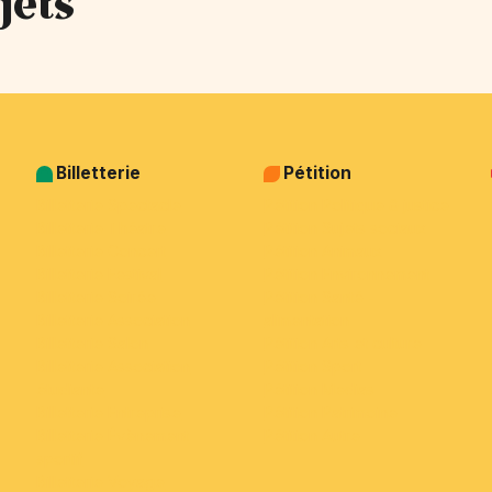
jets
Billetterie
Pétition
Billetterie Spectacle
Pétition Politique & justice
Billetterie Théatre
Pétition Sujets sociaux
Billetterie Concert
Pétition Animaux
Billetterie Festival
Pétition Environnement
Billetterie Soirée
Pétition Santé -
Billetterie Association
alimentation
Billetterie Salon
Pétition Arts et culture
Billetterie Association
Pétition Sport
étudiante
Pétition Medias
Billetterie Entreprise
Pétition Patrimoine
Billetterie Évènement
Pétition Autre
sportif
Billetterie Voyage