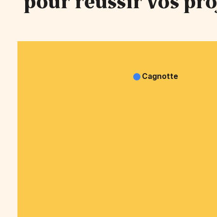
pour réussir vos pro
Cagnotte
Questions / Réponses
Avis OnParticipe
Cagnotte Anniversaire
Blog OnParticipe
Cagnotte Pot de départ
Nos tarifs
Cagnotte Famille
Déclaration de
Cagnotte Obsèques
confidentialité
Cagnotte Mariage
Rapport d'activité 2025
Cagnotte Naissance
Comment ça marche
Cagnotte EVJF-EVG
Contact
Cagnotte Association
Obtenir mes billets
Cagnotte Entrepreneur
achetés
Cagnotte Don
CGU OnParticipe
Cagnotte Soirée
CGU API-money
Cagnotte Pourboire
Contrat type de don
Cagnotte Voyage