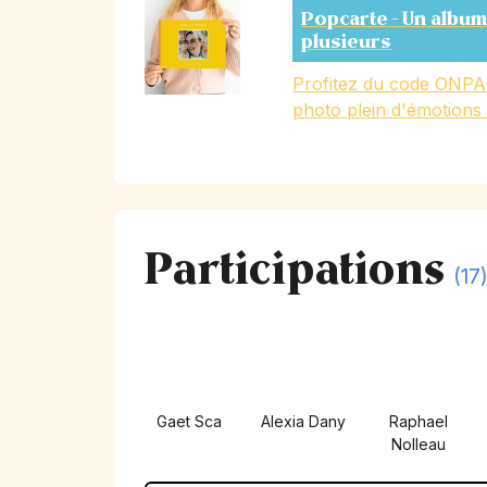
Popcarte - Un album
plusieurs
Profitez du code ONPA
photo plein d'émotions
Participations
(17
Gaet Sca
Alexia Dany
Raphael
Nolleau