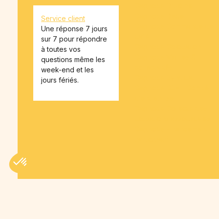
Cagnotte Diplôme
Cagnotte Dette
Service client
Cagnotte Commande de
Une réponse 7 jours
café
sur 7 pour répondre
Cagnotte Colocation
à toutes vos
Cagnotte Mairies &
questions même les
collectivités
week-end et les
Cagnotte Syndicat
jours fériés.
Cagnotte CSE - Comité
d’entreprise
Cagnotte Collecte des
cotisations associatives
Cagnotte Financement
participatif