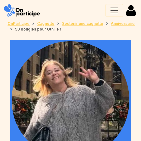
OnParticipe
Cagnotte
Soutenir une cagnotte
Anniversaire
50 bougies pour Othilie !