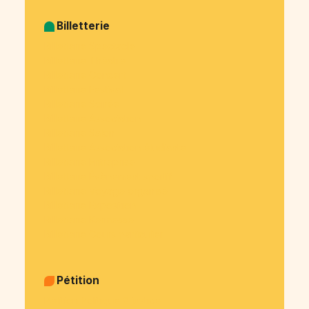
Billetterie
Billetterie Spectacle
Billetterie Théatre
Billetterie Concert
Billetterie Festival
Billetterie Soirée
Billetterie Association
Billetterie Salon
Billetterie Association étudiante
Billetterie Entreprise
Billetterie Évènement sportif
Billetterie Voyage organisé
Billetterie Exposition
Billetterie Kermesse
Billetterie Cours particulier
Pétition
Pétition Politique & justice