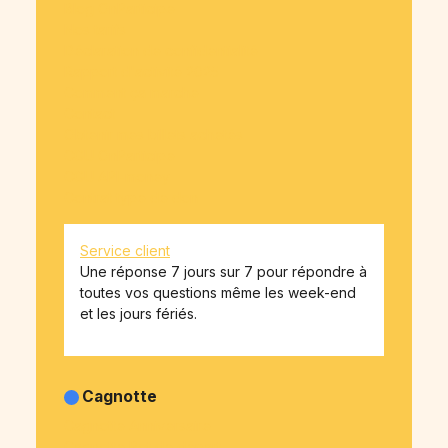
Blog OnParticipe
Nos tarifs
Déclaration de confidentialité
Rapport d'activité 2025
Comment ça marche
Contact
Obtenir mes billets achetés
CGU OnParticipe
CGU API-money
Contrat type de don
Service client
Une réponse 7 jours sur 7 pour répondre à
toutes vos questions même les week-end
et les jours fériés.
Cagnotte
Cagnotte Anniversaire
Cagnotte Pot de départ