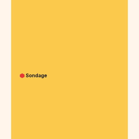
Pétition Sujets sociaux
Pétition Animaux
Pétition Environnement
Pétition Santé - alimentation
Pétition Arts et culture
Pétition Sport
Pétition Medias
Pétition Patrimoine
Pétition Autre
Sondage
Sondage Privé (famille, amis, ...)
Sondage Politique & justice
Sondage Social
Sondage Animaux
Sondage Environnement
Sondage Santé - alimentation
Sondage Arts et culture
Sondage Sport
Sondage Medias