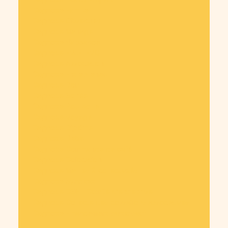
Cagnotte Famille
Cagnotte Obsèques
Cagnotte Mariage
Cagnotte Naissance
Cagnotte EVJF-EVG
Cagnotte Association
Cagnotte Entrepreneur
Cagnotte Don
Cagnotte Soirée
Cagnotte Pourboire
Cagnotte Voyage
Cagnotte Diplôme
Cagnotte Dette
Cagnotte Commande de café
Cagnotte Colocation
Cagnotte Mairies & collectivités
Cagnotte Syndicat
Cagnotte CSE - Comité d’entreprise
Cagnotte Collecte des cotisations associatives
Cagnotte Financement participatif