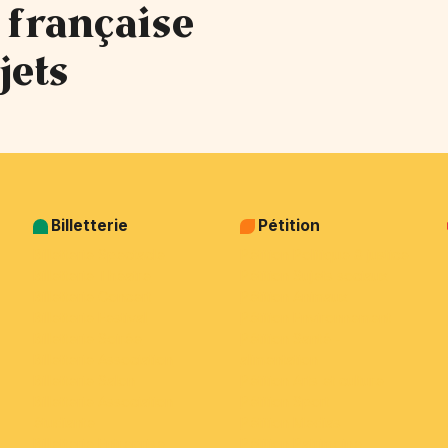
 française
jets
Billetterie
Pétition
Billetterie Spectacle
Pétition Politique & justice
Billetterie Théatre
Pétition Sujets sociaux
Billetterie Concert
Pétition Animaux
Billetterie Festival
Pétition Environnement
Billetterie Soirée
Pétition Santé -
Billetterie Association
alimentation
Billetterie Salon
Pétition Arts et culture
Billetterie Association
Pétition Sport
étudiante
Pétition Medias
Billetterie Entreprise
Pétition Patrimoine