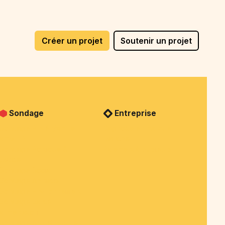
Créer un projet
Soutenir un projet
Sondage
Entreprise
Sondage Privé (famille,
Cagnotte en marque
amis, ...)
blanche
Sondage Politique &
Paiement à plusieurs
justice
Sondage Social
Sondage Animaux
Sondage Environnement
Sondage Santé -
alimentation
Sondage Arts et culture