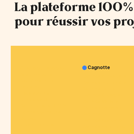
La plateforme 100%
pour réussir vos pro
Cagnotte
Questions / Réponses
Avis OnParticipe
Cagnotte Anniversaire
Blog OnParticipe
Cagnotte Pot de départ
Nos tarifs
Cagnotte Famille
Déclaration de
Cagnotte Obsèques
confidentialité
Cagnotte Mariage
Rapport d'activité 2025
Cagnotte Naissance
Comment ça marche
Cagnotte EVJF-EVG
Contact
Cagnotte Association
Obtenir mes billets
Cagnotte Entrepreneur
achetés
Cagnotte Don