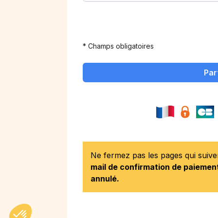
* Champs obligatoires
Par
Ne fermez pas les pages qui suiv
mail de confirmation de paiement
annulé.