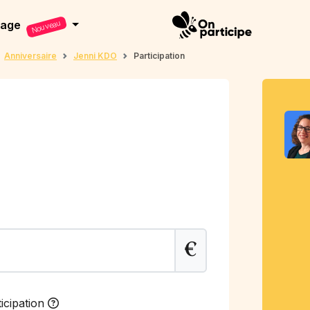
dage
Nouveau
Anniversaire
Jenni KDO
Participation
€
icipation