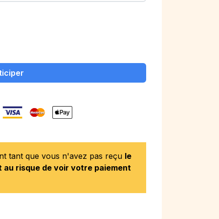
ticiper
ent tant que vous n'avez pas reçu
le
 au risque de voir votre paiement