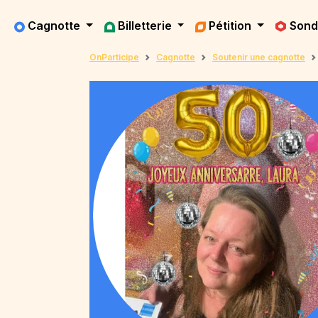
Cagnotte
Billetterie
Pétition
Son
OnParticipe
Cagnotte
Soutenir une cagnotte