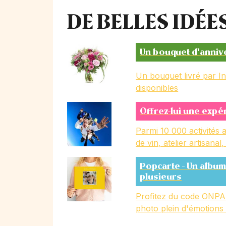
DE BELLES IDÉ
Un bouquet d'anniv
Un bouquet livré par I
disponibles
Offrez-lui une expé
Parmi 10 000 activités a
de vin, atelier artisanal
Popcarte - Un album
plusieurs
Profitez du code ONPA
photo plein d'émotions