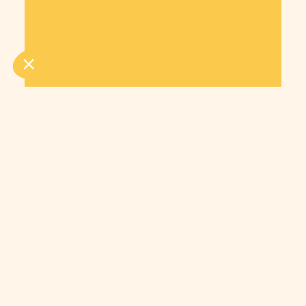
Sondage Sport
Sondage Medias
Sondage Patrimoine
Sondage Autre
Entreprise
Cagnotte en marque blanche
Paiement à plusieurs
Copyright © 2026
OnParticipe -