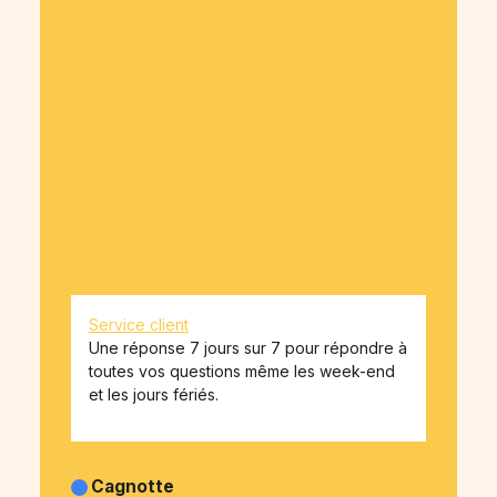
Questions / Réponses
Avis OnParticipe
Blog OnParticipe
Nos tarifs
Déclaration de confidentialité
Rapport d'activité 2025
Comment ça marche
Contact
Obtenir mes billets achetés
CGU OnParticipe
CGU API-money
Contrat type de don
Service client
Une réponse 7 jours sur 7 pour répondre à
toutes vos questions même les week-end
et les jours fériés.
Cagnotte