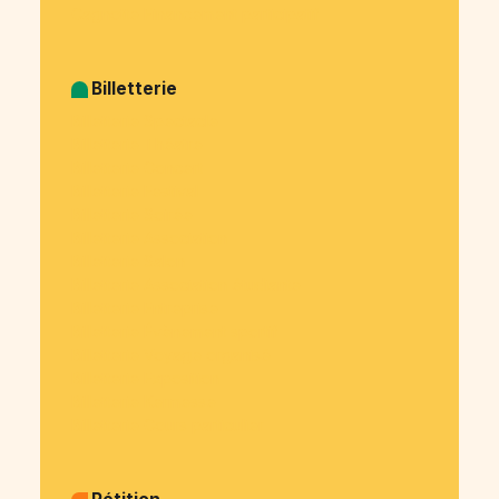
Cagnotte Financement participatif
Billetterie
Billetterie Spectacle
Billetterie Théatre
Billetterie Concert
Billetterie Festival
Billetterie Soirée
Billetterie Association
Billetterie Salon
Billetterie Association étudiante
Billetterie Entreprise
Billetterie Évènement sportif
Billetterie Voyage organisé
Billetterie Exposition
Billetterie Kermesse
Billetterie Cours particulier