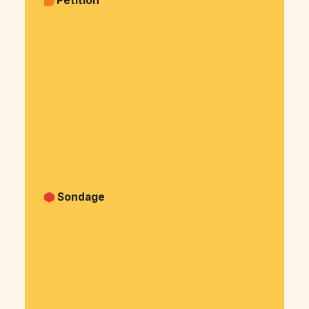
Pétition
Pétition Politique & justice
Pétition Sujets sociaux
Pétition Animaux
Pétition Environnement
Pétition Santé - alimentation
Pétition Arts et culture
Pétition Sport
Pétition Medias
Pétition Patrimoine
Pétition Autre
Sondage
Sondage Privé (famille, amis, ...)
Sondage Politique & justice
Sondage Social
Sondage Animaux
Sondage Environnement
Sondage Santé - alimentation
Sondage Arts et culture