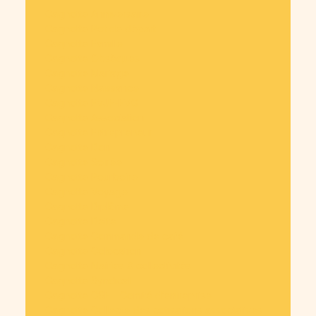
Cagnotte Anniversaire
Cagnotte Pot de départ
Cagnotte Famille
Cagnotte Obsèques
Cagnotte Mariage
Cagnotte Naissance
Cagnotte EVJF-EVG
Cagnotte Association
Cagnotte Entrepreneur
Cagnotte Don
Cagnotte Soirée
Cagnotte Pourboire
Cagnotte Voyage
Cagnotte Diplôme
Cagnotte Dette
Cagnotte Commande de café
Cagnotte Colocation
Cagnotte Mairies & collectivités
Cagnotte Syndicat
Cagnotte CSE - Comité d’entreprise
Cagnotte Collecte des cotisations associatives