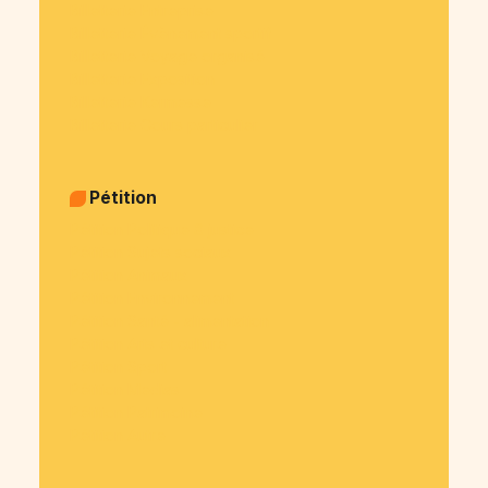
Billetterie Entreprise
Billetterie Évènement sportif
Billetterie Voyage organisé
Billetterie Exposition
Billetterie Kermesse
Billetterie Cours particulier
Pétition
Pétition Politique & justice
Pétition Sujets sociaux
Pétition Animaux
Pétition Environnement
Pétition Santé - alimentation
Pétition Arts et culture
Pétition Sport
Pétition Medias
Pétition Patrimoine
Pétition Autre