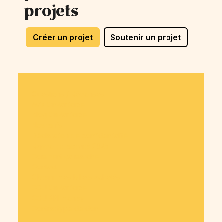
projets
Créer un projet
Soutenir un projet
Questions / Réponses
Avis OnParticipe
Blog OnParticipe
Nos tarifs
Déclaration de confidentialité
Rapport d'activité 2025
Comment ça marche
Contact
Obtenir mes billets achetés
CGU OnParticipe
CGU API-money
Contrat type de don