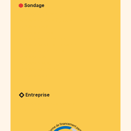
Sondage
Sondage Privé (famille, amis, ...)
Sondage Politique & justice
Sondage Social
Sondage Animaux
Sondage Environnement
Sondage Santé - alimentation
Sondage Arts et culture
Sondage Sport
Sondage Medias
Sondage Patrimoine
Sondage Autre
Entreprise
Cagnotte en marque blanche
Paiement à plusieurs