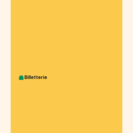
Cagnotte Voyage
Cagnotte Diplôme
Cagnotte Dette
Cagnotte Commande de café
Cagnotte Colocation
Cagnotte Mairies & collectivités
Cagnotte Syndicat
Cagnotte CSE - Comité d’entreprise
Cagnotte Collecte des cotisations associatives
Cagnotte Financement participatif
Billetterie
Billetterie Spectacle
Billetterie Théatre
Billetterie Concert
Billetterie Festival
Billetterie Soirée
Billetterie Association
Billetterie Salon
Billetterie Association étudiante