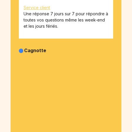
Service client
Une réponse 7 jours sur 7 pour répondre à
toutes vos questions même les week-end
et les jours fériés.
Cagnotte
Cagnotte Anniversaire
Cagnotte Pot de départ
Cagnotte Famille
Cagnotte Obsèques
Cagnotte Mariage
Cagnotte Naissance
Cagnotte EVJF-EVG
Cagnotte Association
Cagnotte Entrepreneur
Cagnotte Don
Cagnotte Soirée
Cagnotte Pourboire