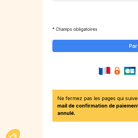
* Champs obligatoires
Par
Ne fermez pas les pages qui suiv
mail de confirmation de paiement
annulé.