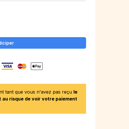
ticiper
ent tant que vous n'avez pas reçu
le
 au risque de voir votre paiement