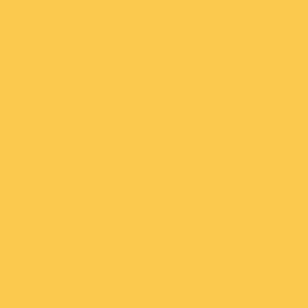
Billetterie Salon
Pétition Arts et culture
Billetterie Association
Pétition Sport
étudiante
Pétition Medias
Billetterie Entreprise
Pétition Patrimoine
Billetterie Évènement
Pétition Autre
sportif
Billetterie Voyage
organisé
Billetterie Exposition
Billetterie Kermesse
Billetterie Cours particulier