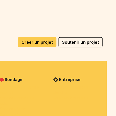
Créer un projet
Soutenir un projet
Sondage
Entreprise
Sondage Privé (famille,
Cagnotte en marque
amis, ...)
blanche
Sondage Politique &
Paiement à plusieurs
justice
Sondage Social
Sondage Animaux