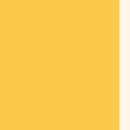
Sondage Environnement
Sondage Santé -
alimentation
Sondage Arts et culture
Sondage Sport
Sondage Medias
Sondage Patrimoine
Sondage Autre