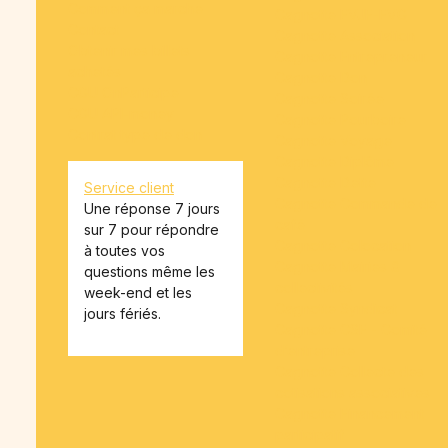
Comment ça marche
Cagnotte EVJF-EVG
Contact
Cagnotte Association
Obtenir mes billets
Cagnotte Entrepreneur
achetés
Cagnotte Don
CGU OnParticipe
Cagnotte Soirée
CGU API-money
Cagnotte Pourboire
Contrat type de don
Cagnotte Voyage
Cagnotte Diplôme
Cagnotte Dette
Service client
Cagnotte Commande de
Une réponse 7 jours
café
sur 7 pour répondre
Cagnotte Colocation
à toutes vos
Cagnotte Mairies &
questions même les
collectivités
week-end et les
Cagnotte Syndicat
jours fériés.
Cagnotte CSE - Comité
d’entreprise
Cagnotte Collecte des
cotisations associatives
Cagnotte Financement
participatif