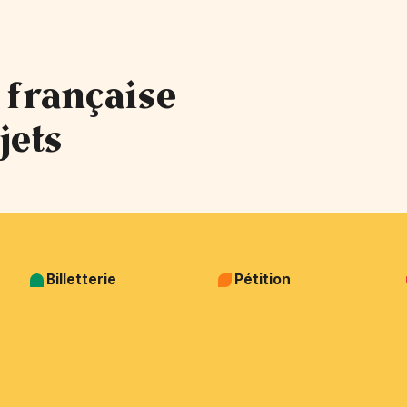
 française
jets
Billetterie
Pétition
Billetterie Spectacle
Pétition Politique & justice
Billetterie Théatre
Pétition Sujets sociaux
Billetterie Concert
Pétition Animaux
Billetterie Festival
Pétition Environnement
Billetterie Soirée
Pétition Santé -
Billetterie Association
alimentation