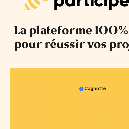
La plateforme 100%
pour réussir vos pro
Cagnotte
Questions / Réponses
Avis OnParticipe
Cagnotte Anniversaire
Blog OnParticipe
Cagnotte Pot de départ
Nos tarifs
Cagnotte Famille
Déclaration de
Cagnotte Obsèques
confidentialité
Cagnotte Mariage
Rapport d'activité 2025
Cagnotte Naissance