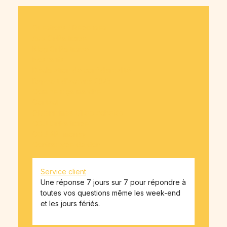
Questions / Réponses
Avis OnParticipe
Blog OnParticipe
Nos tarifs
Déclaration de confidentialité
Rapport d'activité 2025
Comment ça marche
Contact
Obtenir mes billets achetés
CGU OnParticipe
CGU API-money
Contrat type de don
Service client
Une réponse 7 jours sur 7 pour répondre à
toutes vos questions même les week-end
et les jours fériés.