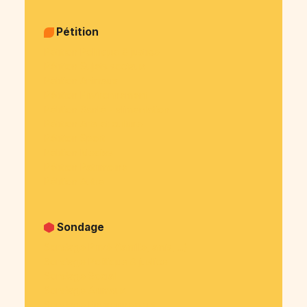
Pétition
Pétition Politique & justice
Pétition Sujets sociaux
Pétition Animaux
Pétition Environnement
Pétition Santé - alimentation
Pétition Arts et culture
Pétition Sport
Pétition Medias
Pétition Patrimoine
Pétition Autre
Sondage
Sondage Privé (famille, amis, ...)
Sondage Politique & justice
Sondage Social
Sondage Animaux
Sondage Environnement