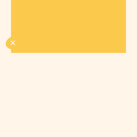
Sondage Santé - alimentation
Sondage Arts et culture
Sondage Sport
Sondage Medias
Sondage Patrimoine
Sondage Autre
Entreprise
Cagnotte en marque blanche
Paiement à plusieurs