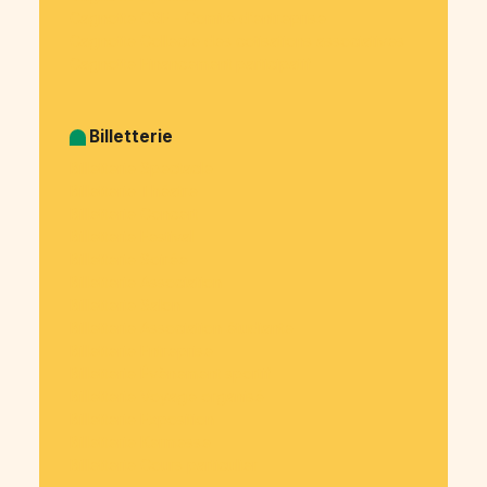
Cagnotte CSE - Comité d’entreprise
Cagnotte Collecte des cotisations associatives
Cagnotte Financement participatif
Billetterie
Billetterie Spectacle
Billetterie Théatre
Billetterie Concert
Billetterie Festival
Billetterie Soirée
Billetterie Association
Billetterie Salon
Billetterie Association étudiante
Billetterie Entreprise
Billetterie Évènement sportif
Billetterie Voyage organisé
Billetterie Exposition
Billetterie Kermesse
Billetterie Cours particulier