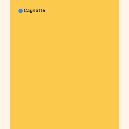
Cagnotte
Cagnotte Anniversaire
Cagnotte Pot de départ
Cagnotte Famille
Cagnotte Obsèques
Cagnotte Mariage
Cagnotte Naissance
Cagnotte EVJF-EVG
Cagnotte Association
Cagnotte Entrepreneur
Cagnotte Don
Cagnotte Soirée
Cagnotte Pourboire
Cagnotte Voyage
Cagnotte Diplôme
Cagnotte Dette
Cagnotte Commande de café
Cagnotte Colocation
Cagnotte Mairies & collectivités
Cagnotte Syndicat