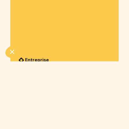
Sondage Environnement
Sondage Santé - alimentation
Sondage Arts et culture
Sondage Sport
Sondage Medias
Sondage Patrimoine
Sondage Autre
Entreprise
Cagnotte en marque blanche
Paiement à plusieurs