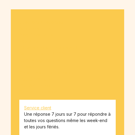
Questions / Réponses
Avis OnParticipe
Blog OnParticipe
Nos tarifs
Déclaration de confidentialité
Rapport d'activité 2025
Comment ça marche
Contact
Obtenir mes billets achetés
CGU OnParticipe
CGU API-money
Contrat type de don
Service client
Une réponse 7 jours sur 7 pour répondre à
toutes vos questions même les week-end
et les jours fériés.