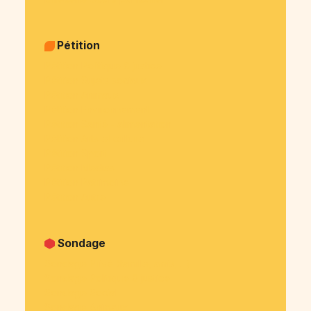
Pétition
Pétition Politique & justice
Pétition Sujets sociaux
Pétition Animaux
Pétition Environnement
Pétition Santé - alimentation
Pétition Arts et culture
Pétition Sport
Pétition Medias
Pétition Patrimoine
Pétition Autre
Sondage
Sondage Privé (famille, amis, ...)
Sondage Politique & justice
Sondage Social
Sondage Animaux