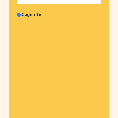
Cagnotte
Cagnotte Anniversaire
Cagnotte Pot de départ
Cagnotte Famille
Cagnotte Obsèques
Cagnotte Mariage
Cagnotte Naissance
Cagnotte EVJF-EVG
Cagnotte Association
Cagnotte Entrepreneur
Cagnotte Don
Cagnotte Soirée
Cagnotte Pourboire
Cagnotte Voyage
Cagnotte Diplôme
Cagnotte Dette
Cagnotte Commande de café
Cagnotte Colocation
Cagnotte Mairies & collectivités