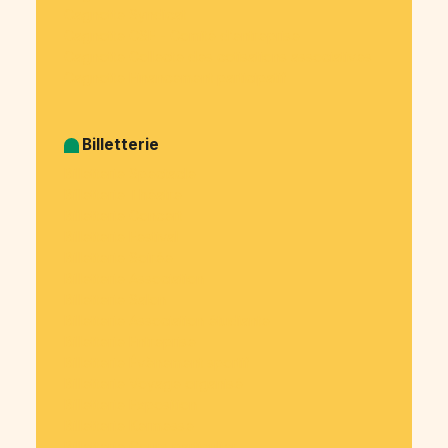
Cagnotte Syndicat
Cagnotte CSE - Comité d’entreprise
Cagnotte Collecte des cotisations associatives
Cagnotte Financement participatif
Billetterie
Billetterie Spectacle
Billetterie Théatre
Billetterie Concert
Billetterie Festival
Billetterie Soirée
Billetterie Association
Billetterie Salon
Billetterie Association étudiante
Billetterie Entreprise
Billetterie Évènement sportif
Billetterie Voyage organisé
Billetterie Exposition
Billetterie Kermesse
Billetterie Cours particulier