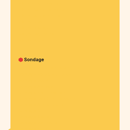
Pétition Environnement
Pétition Santé - alimentation
Pétition Arts et culture
Pétition Sport
Pétition Medias
Pétition Patrimoine
Pétition Autre
Sondage
Sondage Privé (famille, amis, ...)
Sondage Politique & justice
Sondage Social
Sondage Animaux
Sondage Environnement
Sondage Santé - alimentation
Sondage Arts et culture
Sondage Sport
Sondage Medias
Sondage Patrimoine
Sondage Autre