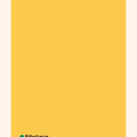
Cagnotte Obsèques
Cagnotte Mariage
Cagnotte Naissance
Cagnotte EVJF-EVG
Cagnotte Association
Cagnotte Entrepreneur
Cagnotte Don
Cagnotte Soirée
Cagnotte Pourboire
Cagnotte Voyage
Cagnotte Diplôme
Cagnotte Dette
Cagnotte Commande de café
Cagnotte Colocation
Cagnotte Mairies & collectivités
Cagnotte Syndicat
Cagnotte CSE - Comité d’entreprise
Cagnotte Collecte des cotisations associatives
Cagnotte Financement participatif
Billetterie