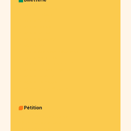
Billetterie Spectacle
Billetterie Théatre
Billetterie Concert
Billetterie Festival
Billetterie Soirée
Billetterie Association
Billetterie Salon
Billetterie Association étudiante
Billetterie Entreprise
Billetterie Évènement sportif
Billetterie Voyage organisé
Billetterie Exposition
Billetterie Kermesse
Billetterie Cours particulier
Pétition
Pétition Politique & justice
Pétition Sujets sociaux
Pétition Animaux