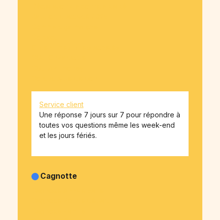
Déclaration de confidentialité
Rapport d'activité 2025
Comment ça marche
Contact
Obtenir mes billets achetés
CGU OnParticipe
CGU API-money
Contrat type de don
Service client
Une réponse 7 jours sur 7 pour répondre à
toutes vos questions même les week-end
et les jours fériés.
Cagnotte
Cagnotte Anniversaire
Cagnotte Pot de départ
Cagnotte Famille