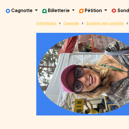
Cagnotte
Billetterie
Pétition
Son
OnParticipe
Cagnotte
Soutenir une cagnotte