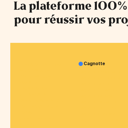
La plateforme 100%
pour réussir vos pro
Cagnotte
Questions / Réponses
Avis OnParticipe
Cagnotte Anniversaire
Blog OnParticipe
Cagnotte Pot de départ
Nos tarifs
Cagnotte Famille
Déclaration de
Cagnotte Obsèques
confidentialité
Cagnotte Mariage
Rapport d'activité 2025
Cagnotte Naissance
Comment ça marche
Cagnotte EVJF-EVG
Contact
Cagnotte Association
Obtenir mes billets
Cagnotte Entrepreneur
achetés
Cagnotte Don