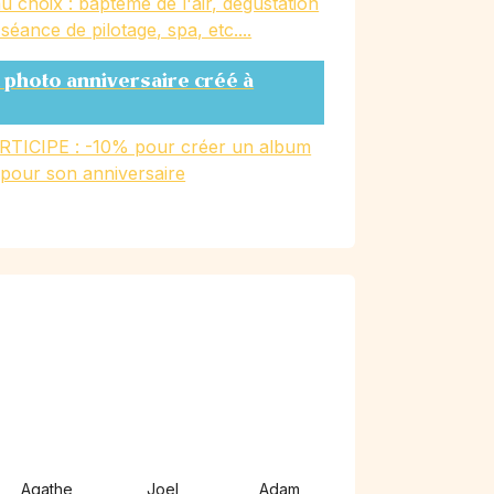
u choix : baptême de l'air, dégustation
, séance de pilotage, spa, etc....
 photo anniversaire créé à
RTICIPE : -10% pour créer un album
 pour son anniversaire
)
Agathe
Joel
Adam