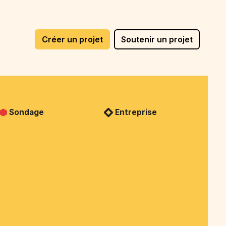
Créer un projet
Soutenir un projet
Sondage
Entreprise
Sondage Privé (famille,
Cagnotte en marque
amis, ...)
blanche
Sondage Politique &
Paiement à plusieurs
justice
Sondage Social
Sondage Animaux
Sondage Environnement
Sondage Santé -
alimentation
Sondage Arts et culture