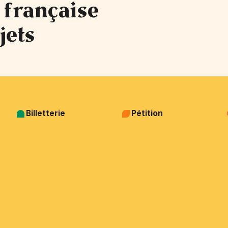
 française
jets
Billetterie
Pétition
Billetterie Spectacle
Pétition Politique & justice
Billetterie Théatre
Pétition Sujets sociaux
Billetterie Concert
Pétition Animaux
Billetterie Festival
Pétition Environnement
Billetterie Soirée
Pétition Santé -
Billetterie Association
alimentation
Billetterie Salon
Pétition Arts et culture
Billetterie Association
Pétition Sport
étudiante
Pétition Medias
Billetterie Entreprise
Pétition Patrimoine