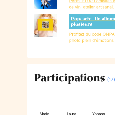
Parmi 10 000 activités a
de vin, atelier artisanal
Popcarte - Un album
plusieurs
Profitez du code ONPA
photo plein d'émotions
Participations
(17
Marie
Laura
Yohann