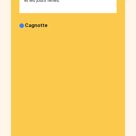
et les jours fériés.
Cagnotte
Cagnotte Anniversaire
Cagnotte Pot de départ
Cagnotte Famille
Cagnotte Obsèques
Cagnotte Mariage
Cagnotte Naissance
Cagnotte EVJF-EVG
Cagnotte Association
Cagnotte Entrepreneur
Cagnotte Don
Cagnotte Soirée
Cagnotte Pourboire
Cagnotte Voyage
Cagnotte Diplôme
Cagnotte Dette
Cagnotte Commande de café