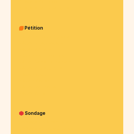
Billetterie Kermesse
Billetterie Cours particulier
Pétition
Pétition Politique & justice
Pétition Sujets sociaux
Pétition Animaux
Pétition Environnement
Pétition Santé - alimentation
Pétition Arts et culture
Pétition Sport
Pétition Medias
Pétition Patrimoine
Pétition Autre
Sondage
Sondage Privé (famille, amis, ...)
Sondage Politique & justice