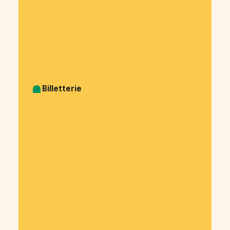
Cagnotte Colocation
Cagnotte Mairies & collectivités
Cagnotte Syndicat
Cagnotte CSE - Comité d’entreprise
Cagnotte Collecte des cotisations associatives
Cagnotte Financement participatif
Billetterie
Billetterie Spectacle
Billetterie Théatre
Billetterie Concert
Billetterie Festival
Billetterie Soirée
Billetterie Association
Billetterie Salon
Billetterie Association étudiante
Billetterie Entreprise
Billetterie Évènement sportif
Billetterie Voyage organisé
Billetterie Exposition