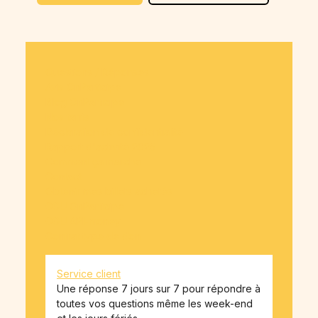
Questions / Réponses
Avis OnParticipe
Blog OnParticipe
Nos tarifs
Déclaration de confidentialité
Rapport d'activité 2025
Comment ça marche
Contact
Obtenir mes billets achetés
CGU OnParticipe
CGU API-money
Contrat type de don
Service client
Une réponse 7 jours sur 7 pour répondre à
toutes vos questions même les week-end