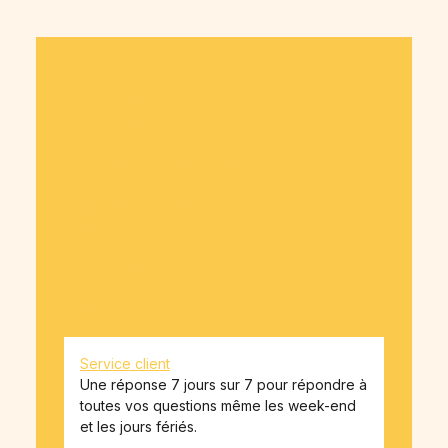
Questions / Réponses
Avis OnParticipe
Blog OnParticipe
Nos tarifs
Déclaration de confidentialité
Rapport d'activité 2025
Comment ça marche
Contact
Obtenir mes billets achetés
CGU OnParticipe
CGU API-money
Contrat type de don
Service client
Une réponse 7 jours sur 7 pour répondre à
toutes vos questions même les week-end
et les jours fériés.