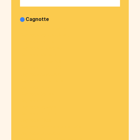
Cagnotte
Cagnotte Anniversaire
Cagnotte Pot de départ
Cagnotte Famille
Cagnotte Obsèques
Cagnotte Mariage
Cagnotte Naissance
Cagnotte EVJF-EVG
Cagnotte Association
Cagnotte Entrepreneur
Cagnotte Don
Cagnotte Soirée
Cagnotte Pourboire
Cagnotte Voyage
Cagnotte Diplôme
Cagnotte Dette
Cagnotte Commande de café
Cagnotte Colocation
Cagnotte Mairies & collectivités