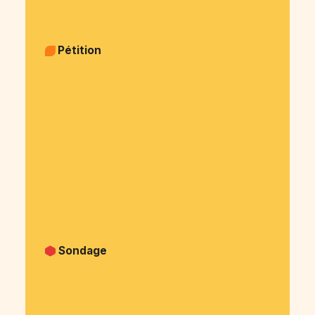
Billetterie Cours particulier
Pétition
Pétition Politique & justice
Pétition Sujets sociaux
Pétition Animaux
Pétition Environnement
Pétition Santé - alimentation
Pétition Arts et culture
Pétition Sport
Pétition Medias
Pétition Patrimoine
Pétition Autre
Sondage
Sondage Privé (famille, amis, ...)
Sondage Politique & justice
Sondage Social