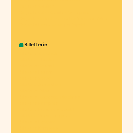
Cagnotte Syndicat
Cagnotte CSE - Comité d’entreprise
Cagnotte Collecte des cotisations associatives
Cagnotte Financement participatif
Billetterie
Billetterie Spectacle
Billetterie Théatre
Billetterie Concert
Billetterie Festival
Billetterie Soirée
Billetterie Association
Billetterie Salon
Billetterie Association étudiante
Billetterie Entreprise
Billetterie Évènement sportif
Billetterie Voyage organisé
Billetterie Exposition
Billetterie Kermesse