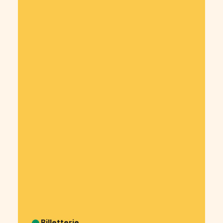
Cagnotte Obsèques
Cagnotte Mariage
Cagnotte Naissance
Cagnotte EVJF-EVG
Cagnotte Association
Cagnotte Entrepreneur
Cagnotte Don
Cagnotte Soirée
Cagnotte Pourboire
Cagnotte Voyage
Cagnotte Diplôme
Cagnotte Dette
Cagnotte Commande de café
Cagnotte Colocation
Cagnotte Mairies & collectivités
Cagnotte Syndicat
Cagnotte CSE - Comité d’entreprise
Cagnotte Collecte des cotisations associatives
Cagnotte Financement participatif
Billetterie