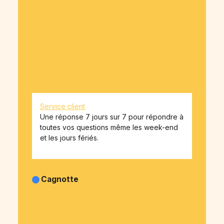
Déclaration de confidentialité
Rapport d'activité 2025
Comment ça marche
Contact
Obtenir mes billets achetés
CGU OnParticipe
CGU API-money
Contrat type de don
Service client
Une réponse 7 jours sur 7 pour répondre à
toutes vos questions même les week-end
et les jours fériés.
Cagnotte
Cagnotte Anniversaire
Cagnotte Pot de départ
Cagnotte Famille