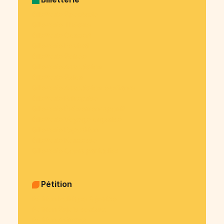
Billetterie Spectacle
Billetterie Théatre
Billetterie Concert
Billetterie Festival
Billetterie Soirée
Billetterie Association
Billetterie Salon
Billetterie Association étudiante
Billetterie Entreprise
Billetterie Évènement sportif
Billetterie Voyage organisé
Billetterie Exposition
Billetterie Kermesse
Billetterie Cours particulier
Pétition
Pétition Politique & justice
Pétition Sujets sociaux
Pétition Animaux