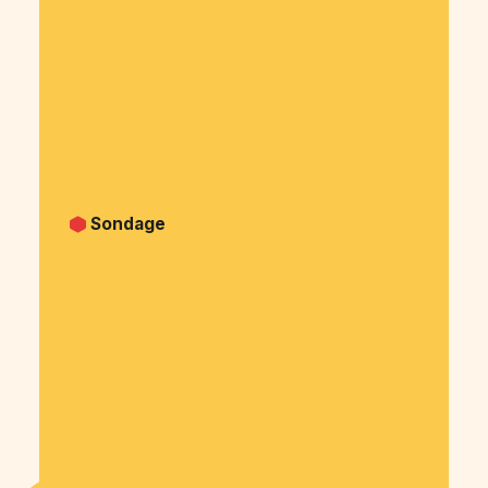
Pétition Environnement
Pétition Santé - alimentation
Pétition Arts et culture
Pétition Sport
Pétition Medias
Pétition Patrimoine
Pétition Autre
Sondage
Sondage Privé (famille, amis, ...)
Sondage Politique & justice
Sondage Social
Sondage Animaux
Sondage Environnement
Sondage Santé - alimentation
Sondage Arts et culture
Sondage Sport
Sondage Medias
Sondage Patrimoine
Sondage Autre