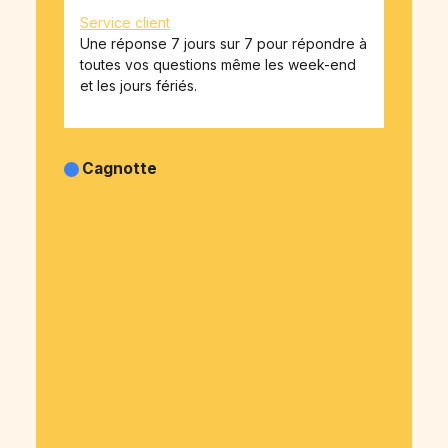
Service client
Une réponse 7 jours sur 7 pour répondre à
toutes vos questions même les week-end
et les jours fériés.
Cagnotte
Cagnotte Anniversaire
Cagnotte Pot de départ
Cagnotte Famille
Cagnotte Obsèques
Cagnotte Mariage
Cagnotte Naissance
Cagnotte EVJF-EVG
Cagnotte Association
Cagnotte Entrepreneur
Cagnotte Don
Cagnotte Soirée
Cagnotte Pourboire