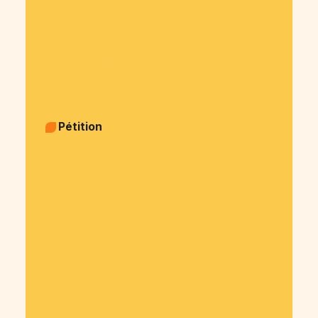
Billetterie Entreprise
Billetterie Évènement sportif
Billetterie Voyage organisé
Billetterie Exposition
Billetterie Kermesse
Billetterie Cours particulier
Pétition
Pétition Politique & justice
Pétition Sujets sociaux
Pétition Animaux
Pétition Environnement
Pétition Santé - alimentation
Pétition Arts et culture
Pétition Sport
Pétition Medias
Pétition Patrimoine
Pétition Autre