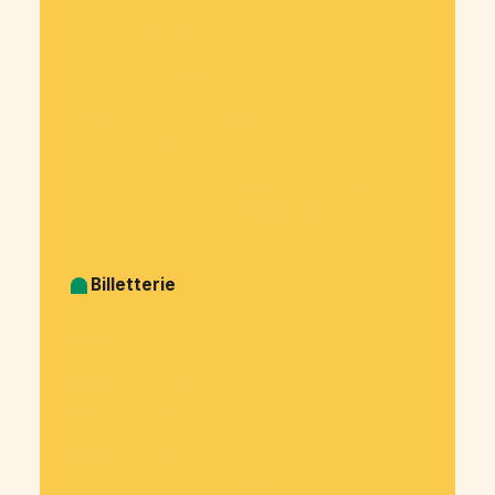
Cagnotte Voyage
Cagnotte Diplôme
Cagnotte Dette
Cagnotte Commande de café
Cagnotte Colocation
Cagnotte Mairies & collectivités
Cagnotte Syndicat
Cagnotte CSE - Comité d’entreprise
Cagnotte Collecte des cotisations associatives
Cagnotte Financement participatif
Billetterie
Billetterie Spectacle
Billetterie Théatre
Billetterie Concert
Billetterie Festival
Billetterie Soirée
Billetterie Association
Billetterie Salon
Billetterie Association étudiante