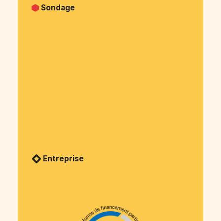
Sondage
Sondage Privé (famille, amis, ...)
Sondage Politique & justice
Sondage Social
Sondage Animaux
Sondage Environnement
Sondage Santé - alimentation
Sondage Arts et culture
Sondage Sport
Sondage Medias
Sondage Patrimoine
Sondage Autre
Entreprise
Cagnotte en marque blanche
Paiement à plusieurs