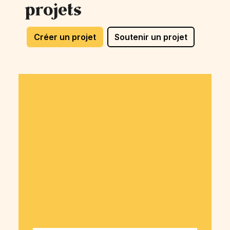
projets
Créer un projet
Soutenir un projet
Questions / Réponses
Avis OnParticipe
Blog OnParticipe
Nos tarifs
Déclaration de confidentialité
Rapport d'activité 2025
Comment ça marche
Contact
Obtenir mes billets achetés
CGU OnParticipe
CGU API-money
Contrat type de don