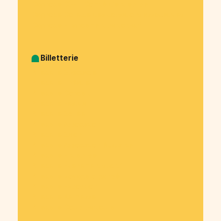
Cagnotte CSE - Comité d’entreprise
Cagnotte Collecte des cotisations associatives
Cagnotte Financement participatif
Billetterie
Billetterie Spectacle
Billetterie Théatre
Billetterie Concert
Billetterie Festival
Billetterie Soirée
Billetterie Association
Billetterie Salon
Billetterie Association étudiante
Billetterie Entreprise
Billetterie Évènement sportif
Billetterie Voyage organisé
Billetterie Exposition
Billetterie Kermesse
Billetterie Cours particulier