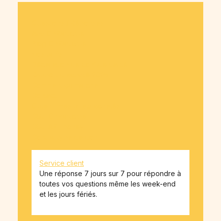
Questions / Réponses
Avis OnParticipe
Blog OnParticipe
Nos tarifs
Déclaration de confidentialité
Rapport d'activité 2025
Comment ça marche
Contact
Obtenir mes billets achetés
CGU OnParticipe
CGU API-money
Contrat type de don
Service client
Une réponse 7 jours sur 7 pour répondre à
toutes vos questions même les week-end
et les jours fériés.