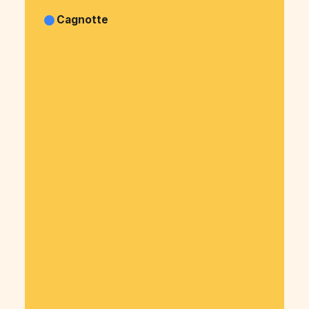
Cagnotte
Cagnotte Anniversaire
Cagnotte Pot de départ
Cagnotte Famille
Cagnotte Obsèques
Cagnotte Mariage
Cagnotte Naissance
Cagnotte EVJF-EVG
Cagnotte Association
Cagnotte Entrepreneur
Cagnotte Don
Cagnotte Soirée
Cagnotte Pourboire
Cagnotte Voyage
Cagnotte Diplôme
Cagnotte Dette
Cagnotte Commande de café
Cagnotte Colocation
Cagnotte Mairies & collectivités
Cagnotte Syndicat