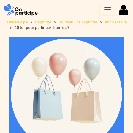
OnParticipe
Cagnotte
Soutenir une cagnotte
Anniversaire
40 ter pour partir aux 5 terres ?