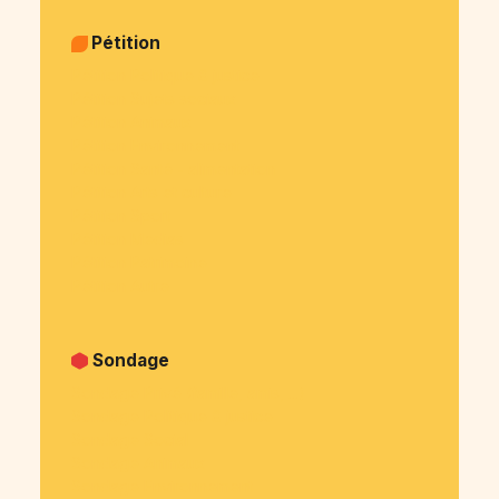
Pétition
Pétition Politique & justice
Pétition Sujets sociaux
Pétition Animaux
Pétition Environnement
Pétition Santé - alimentation
Pétition Arts et culture
Pétition Sport
Pétition Medias
Pétition Patrimoine
Pétition Autre
Sondage
Sondage Privé (famille, amis, ...)
Sondage Politique & justice
Sondage Social
Sondage Animaux
Sondage Environnement