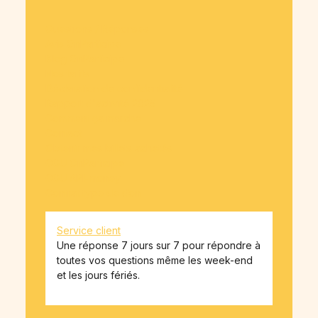
Questions / Réponses
Avis OnParticipe
Blog OnParticipe
Nos tarifs
Déclaration de confidentialité
Rapport d'activité 2025
Comment ça marche
Contact
Obtenir mes billets achetés
CGU OnParticipe
CGU API-money
Contrat type de don
Service client
Une réponse 7 jours sur 7 pour répondre à
toutes vos questions même les week-end
et les jours fériés.