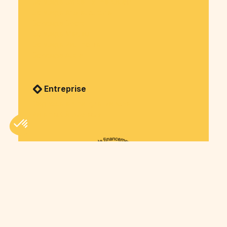
Sondage Santé - alimentation
Sondage Arts et culture
Sondage Sport
Sondage Medias
Sondage Patrimoine
Sondage Autre
Entreprise
Cagnotte en marque blanche
Paiement à plusieurs