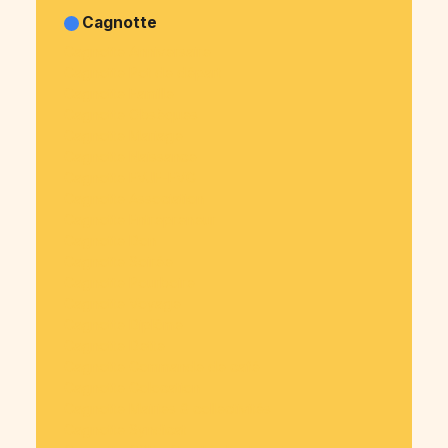
Cagnotte
Cagnotte Anniversaire
Cagnotte Pot de départ
Cagnotte Famille
Cagnotte Obsèques
Cagnotte Mariage
Cagnotte Naissance
Cagnotte EVJF-EVG
Cagnotte Association
Cagnotte Entrepreneur
Cagnotte Don
Cagnotte Soirée
Cagnotte Pourboire
Cagnotte Voyage
Cagnotte Diplôme
Cagnotte Dette
Cagnotte Commande de café
Cagnotte Colocation
Cagnotte Mairies & collectivités
Cagnotte Syndicat