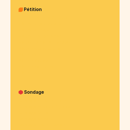
Pétition
Pétition Politique & justice
Pétition Sujets sociaux
Pétition Animaux
Pétition Environnement
Pétition Santé - alimentation
Pétition Arts et culture
Pétition Sport
Pétition Medias
Pétition Patrimoine
Pétition Autre
Sondage
Sondage Privé (famille, amis, ...)
Sondage Politique & justice
Sondage Social
Sondage Animaux
Sondage Environnement