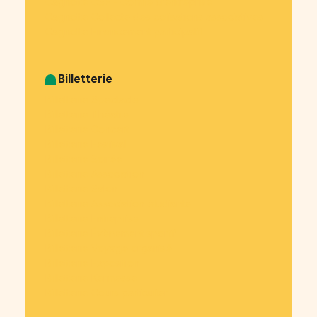
Cagnotte CSE - Comité d’entreprise
Cagnotte Collecte des cotisations associatives
Cagnotte Financement participatif
Billetterie
Billetterie Spectacle
Billetterie Théatre
Billetterie Concert
Billetterie Festival
Billetterie Soirée
Billetterie Association
Billetterie Salon
Billetterie Association étudiante
Billetterie Entreprise
Billetterie Évènement sportif
Billetterie Voyage organisé
Billetterie Exposition
Billetterie Kermesse
Billetterie Cours particulier