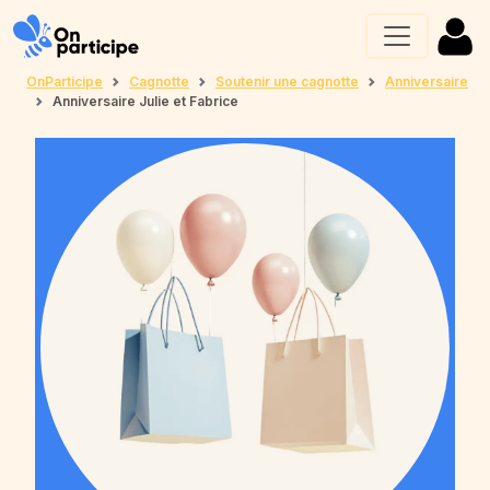
OnParticipe
Cagnotte
Soutenir une cagnotte
Anniversaire
Anniversaire Julie et Fabrice