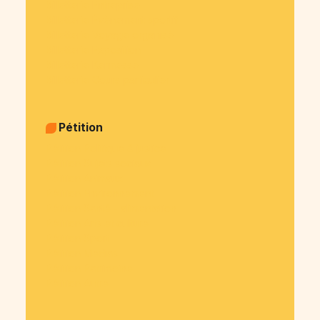
Billetterie Entreprise
Billetterie Évènement sportif
Billetterie Voyage organisé
Billetterie Exposition
Billetterie Kermesse
Billetterie Cours particulier
Pétition
Pétition Politique & justice
Pétition Sujets sociaux
Pétition Animaux
Pétition Environnement
Pétition Santé - alimentation
Pétition Arts et culture
Pétition Sport
Pétition Medias
Pétition Patrimoine
Pétition Autre