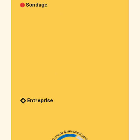
Sondage
Sondage Privé (famille, amis, ...)
Sondage Politique & justice
Sondage Social
Sondage Animaux
Sondage Environnement
Sondage Santé - alimentation
Sondage Arts et culture
Sondage Sport
Sondage Medias
Sondage Patrimoine
Sondage Autre
Entreprise
Cagnotte en marque blanche
Paiement à plusieurs