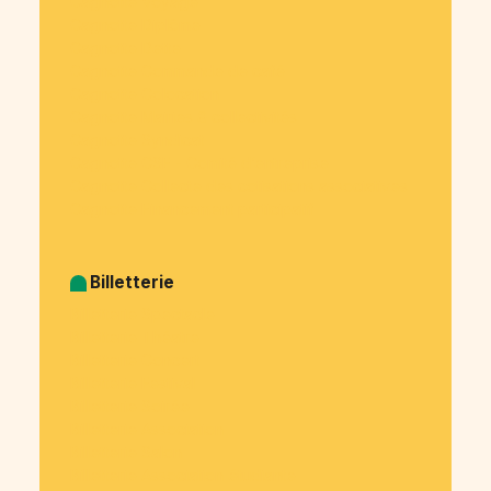
Cagnotte Voyage
Cagnotte Diplôme
Cagnotte Dette
Cagnotte Commande de café
Cagnotte Colocation
Cagnotte Mairies & collectivités
Cagnotte Syndicat
Cagnotte CSE - Comité d’entreprise
Cagnotte Collecte des cotisations associatives
Cagnotte Financement participatif
Billetterie
Billetterie Spectacle
Billetterie Théatre
Billetterie Concert
Billetterie Festival
Billetterie Soirée
Billetterie Association
Billetterie Salon
Billetterie Association étudiante