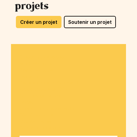
projets
Créer un projet
Soutenir un projet
Questions / Réponses
Avis OnParticipe
Blog OnParticipe
Nos tarifs
Déclaration de confidentialité
Rapport d'activité 2025
Comment ça marche
Contact
Obtenir mes billets achetés
CGU OnParticipe
CGU API-money
Contrat type de don