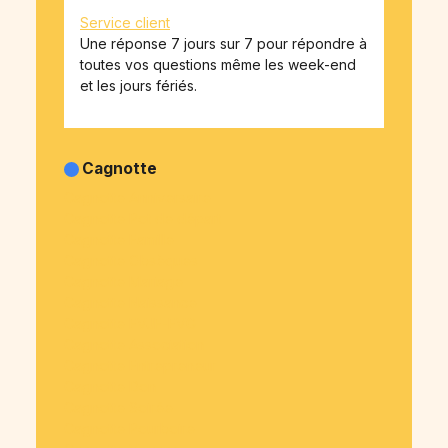
Service client
Une réponse 7 jours sur 7 pour répondre à
toutes vos questions même les week-end
et les jours fériés.
Cagnotte
Cagnotte Anniversaire
Cagnotte Pot de départ
Cagnotte Famille
Cagnotte Obsèques
Cagnotte Mariage
Cagnotte Naissance
Cagnotte EVJF-EVG
Cagnotte Association
Cagnotte Entrepreneur
Cagnotte Don
Cagnotte Soirée
Cagnotte Pourboire