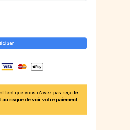
ticiper
ent tant que vous n'avez pas reçu
le
 au risque de voir votre paiement