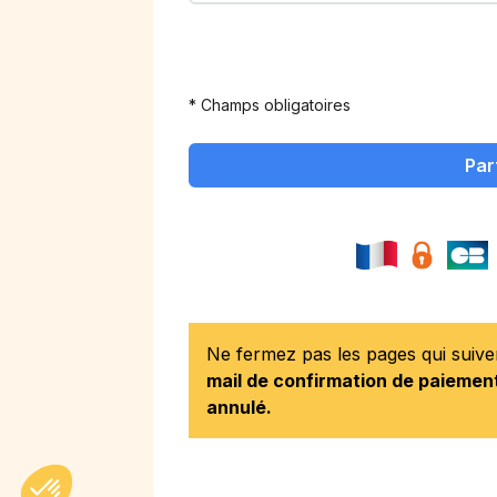
* Champs obligatoires
Par
Ne fermez pas les pages qui suiv
mail de confirmation de paiement
annulé.