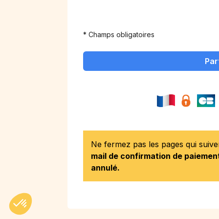
* Champs obligatoires
Par
Ne fermez pas les pages qui suiv
mail de confirmation de paiement
annulé.