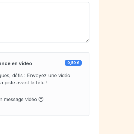
ance en vidéo
0,50 €
agues, défis : Envoyez une vidéo
a piste avant la fête !
un message vidéo