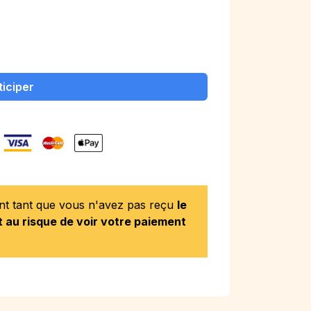
ticiper
ent tant que vous n'avez pas reçu
le
 au risque de voir votre paiement