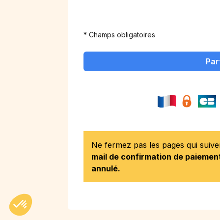
* Champs obligatoires
Par
Ne fermez pas les pages qui suiv
mail de confirmation de paiement
annulé.