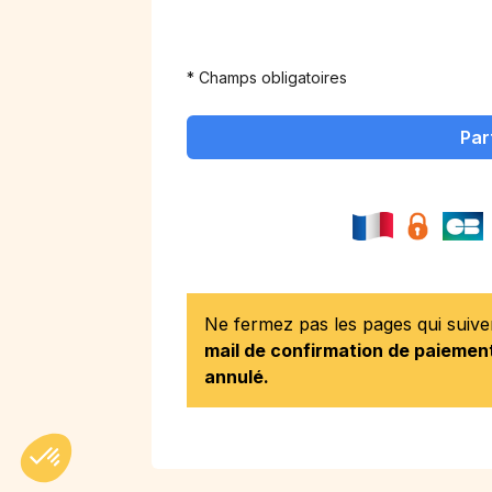
* Champs obligatoires
Par
Ne fermez pas les pages qui suiv
mail de confirmation de paiement
annulé.