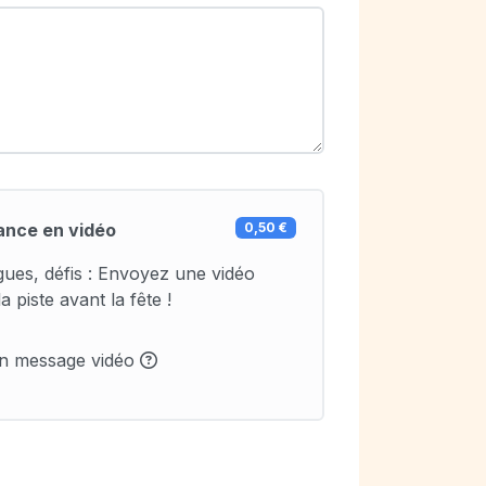
ance en vidéo
0,50 €
agues, défis : Envoyez une vidéo
a piste avant la fête !
un message vidéo