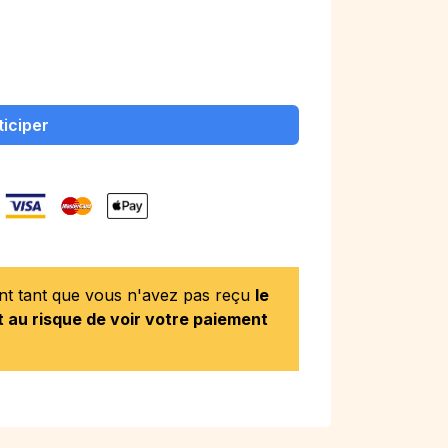
ticiper
ent tant que vous n'avez pas reçu
le
 au risque de voir votre paiement