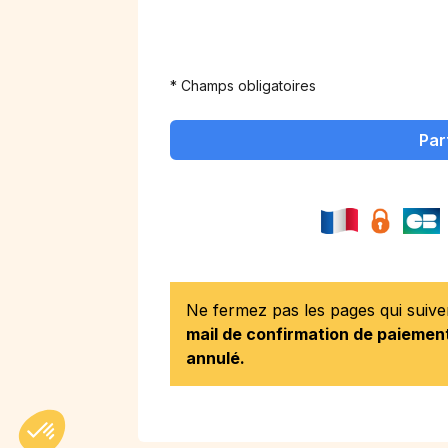
* Champs obligatoires
Par
Ne fermez pas les pages qui suiv
mail de confirmation de paiement
annulé.