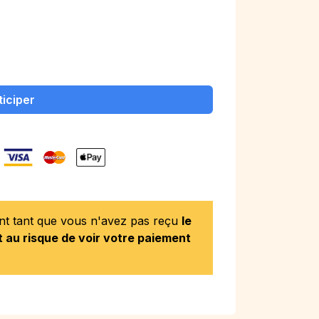
ticiper
ent tant que vous n'avez pas reçu
le
 au risque de voir votre paiement