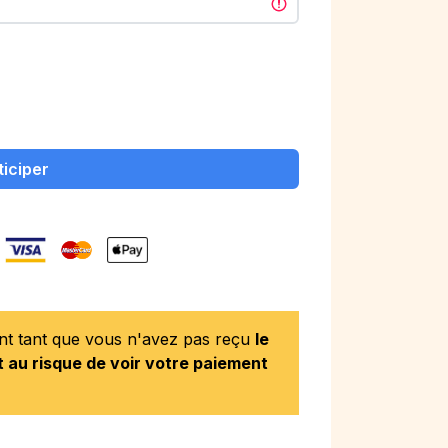
ticiper
ent tant que vous n'avez pas reçu
le
 au risque de voir votre paiement