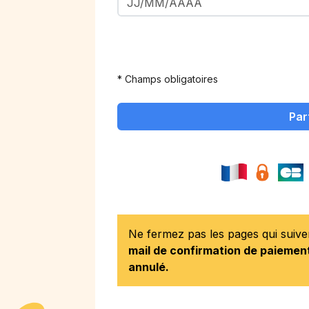
* Champs obligatoires
Par
Ne fermez pas les pages qui suiv
mail de confirmation de paiement
annulé.