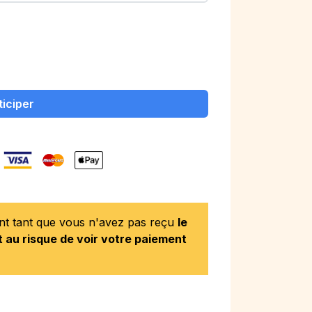
ticiper
ent tant que vous n'avez pas reçu
le
 au risque de voir votre paiement