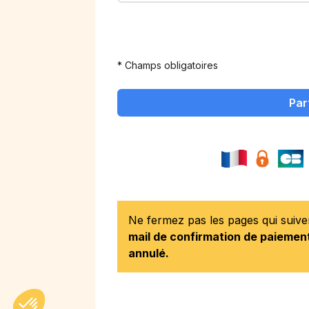
* Champs obligatoires
Par
Ne fermez pas les pages qui suiv
mail de confirmation de paiement
annulé.