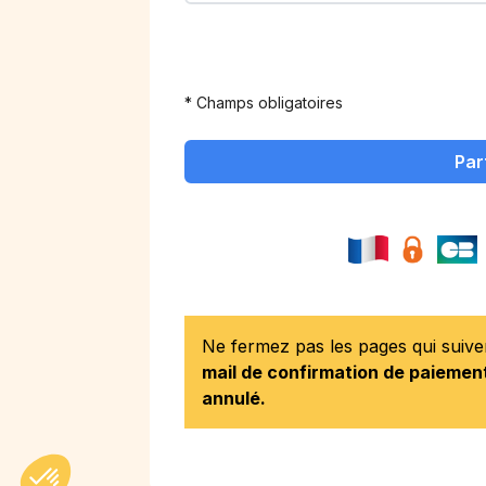
* Champs obligatoires
Par
Ne fermez pas les pages qui suiv
mail de confirmation de paiement
annulé.