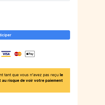
ticiper
ent tant que vous n'avez pas reçu
le
 au risque de voir votre paiement