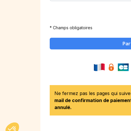
* Champs obligatoires
Par
Ne fermez pas les pages qui suiv
mail de confirmation de paiement
annulé.