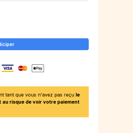
ticiper
ent tant que vous n'avez pas reçu
le
 au risque de voir votre paiement