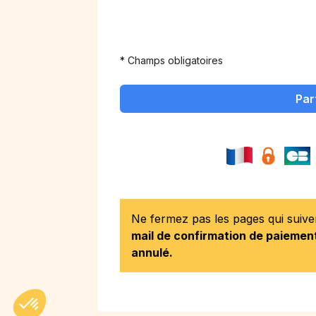
* Champs obligatoires
Par
Ne fermez pas les pages qui suiv
mail de confirmation de paiement
annulé.