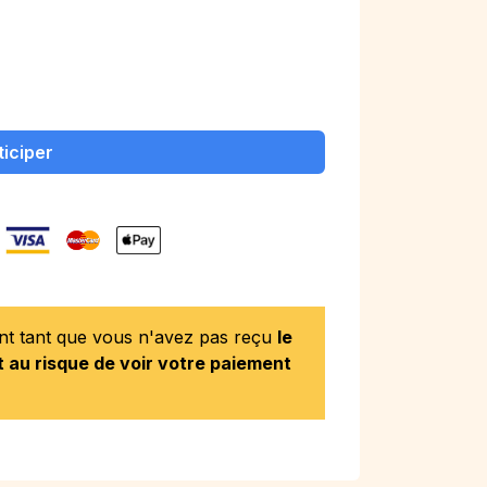
ticiper
ent tant que vous n'avez pas reçu
le
 au risque de voir votre paiement