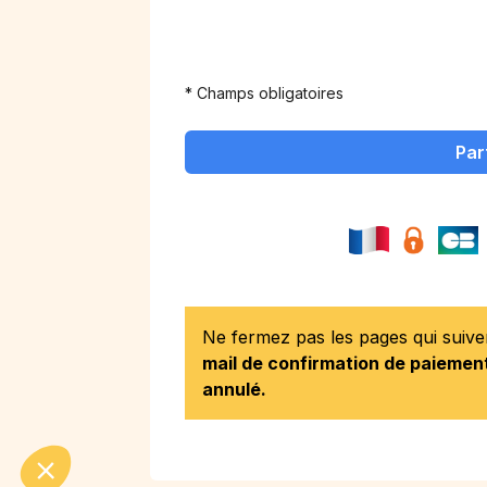
* Champs obligatoires
Par
Ne fermez pas les pages qui suiv
mail de confirmation de paiement
annulé.