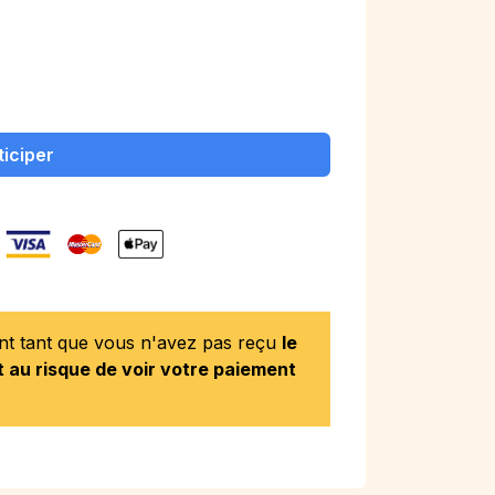
ticiper
ent tant que vous n'avez pas reçu
le
 au risque de voir votre paiement