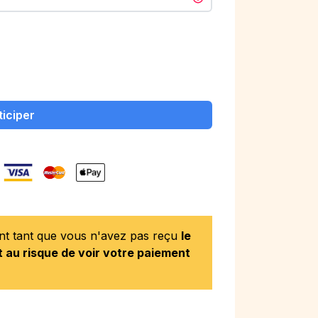
ticiper
ent tant que vous n'avez pas reçu
le
 au risque de voir votre paiement