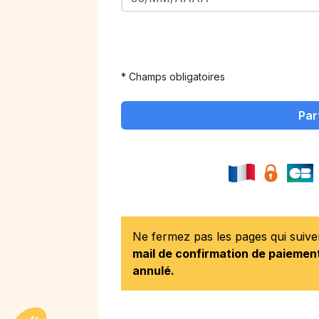
* Champs obligatoires
Par
Ne fermez pas les pages qui suiv
mail de confirmation de paiement
annulé.