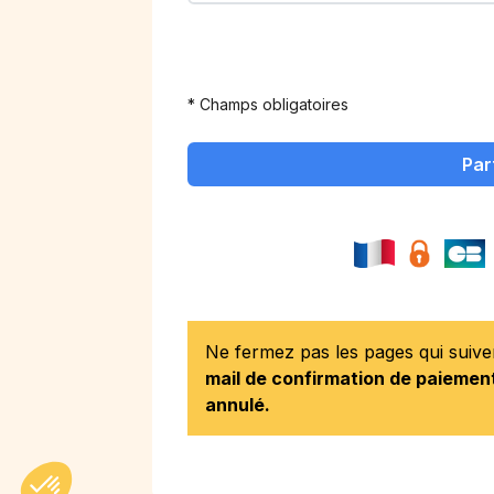
* Champs obligatoires
Par
Ne fermez pas les pages qui suiv
mail de confirmation de paiement
annulé.