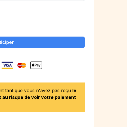
ticiper
ent tant que vous n'avez pas reçu
le
 au risque de voir votre paiement