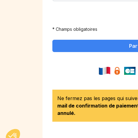
* Champs obligatoires
Par
Ne fermez pas les pages qui suiv
mail de confirmation de paiement
annulé.