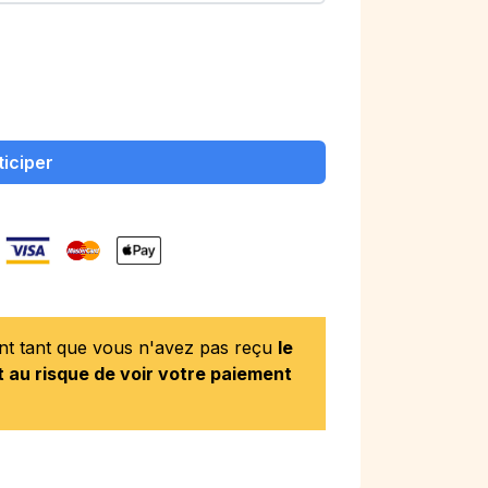
ticiper
ent tant que vous n'avez pas reçu
le
 au risque de voir votre paiement