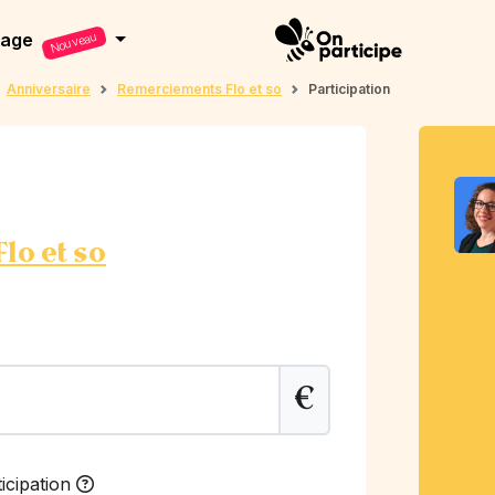
dage
Nouveau
Anniversaire
Remerciements Flo et so
Participation
lo et so
€
icipation