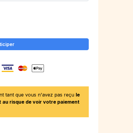
ticiper
ent tant que vous n'avez pas reçu
le
 au risque de voir votre paiement