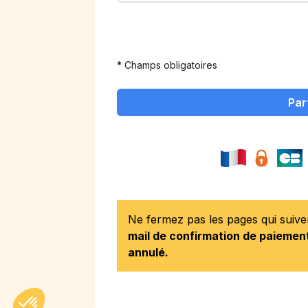
* Champs obligatoires
Par
Ne fermez pas les pages qui suiv
mail de confirmation de paiement
annulé.