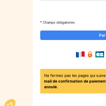
* Champs obligatoires
Par
Ne fermez pas les pages qui suiv
mail de confirmation de paiement
annulé.