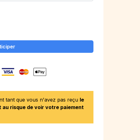
ticiper
ent tant que vous n'avez pas reçu
le
 au risque de voir votre paiement